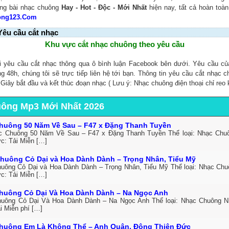
ng bài nhạc chuông
Hay - Hot - Độc - Mới Nhất
hiện nay, tất cả hoàn toà
ong123.Com
Yêu cầu cắt nhạc
Khu vực cắt nhạc chuông theo yêu cầu
i yêu cầu cắt nhạc thông qua ô bình luận Facebook bên dưới. Yêu cầu c
ng 48h, chúng tôi sẽ trực tiếp liên hệ tới bạn. Thông tin yêu cầu cắt nhạc 
, Giây bắt đầu và kết thúc đoạn nhạc ( Lưu ý: Nhạc chuông điện thoại chỉ reo 
uông Mp3 Mới Nhất 2026
huông 50 Năm Về Sau – F47 x Đặng Thanh Tuyền
c Chuông 50 Năm Về Sau – F47 x Đặng Thanh Tuyền Thể loại: Nhạc Ch
ức: Tải Miễn […]
huông Cỏ Dại và Hoa Dành Dành – Trọng Nhân, Tiểu Mỹ
uông Cỏ Dại và Hoa Dành Dành – Trọng Nhân, Tiểu Mỹ Thể loại: Nhạc Ch
ức: Tải Miễn […]
huông Cỏ Dại Và Hoa Dành Dành – Na Ngọc Anh
uông Cỏ Dại Và Hoa Dành Dành – Na Ngọc Anh Thể loại: Nhạc Chuông 
i Miễn phí […]
huông Em Là Không Thể – Anh Quân, Đông Thiên Đức