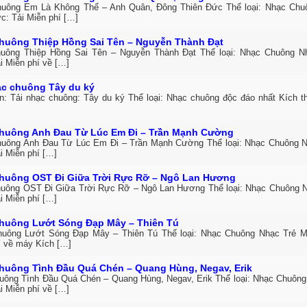
uông Em Là Không Thể – Anh Quân, Đông Thiên Đức Thể loại: Nhạc Ch
c: Tải Miễn phí […]
huông Thiệp Hồng Sai Tên – Nguyễn Thành Đạt
uông Thiệp Hồng Sai Tên – Nguyễn Thành Đạt Thể loại: Nhạc Chuông 
i Miễn phí về […]
ạc chuông Tây du ký
in: Tải nhạc chuông: Tây du ký Thể loại: Nhạc chuông độc đáo nhất Kích 
huông Anh Đau Từ Lúc Em Đi – Trần Mạnh Cường
uông Anh Đau Từ Lúc Em Đi – Trần Mạnh Cường Thể loại: Nhạc Chuông 
i Miễn phí […]
huông OST Đi Giữa Trời Rực Rỡ – Ngô Lan Hương
uông OST Đi Giữa Trời Rực Rỡ – Ngô Lan Hương Thể loại: Nhạc Chuông 
i Miễn phí […]
huông Lướt Sóng Đạp Mây – Thiên Tú
uông Lướt Sóng Đạp Mây – Thiên Tú Thể loại: Nhạc Chuông Nhạc Trẻ M
í về máy Kích […]
huông Tình Đầu Quá Chén – Quang Hùng, Negav, Erik
uông Tình Đầu Quá Chén – Quang Hùng, Negav, Erik Thể loại: Nhạc Chuông
i Miễn phí về […]