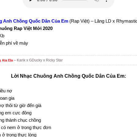
g Anh Chồng Quốc Dân Của Em
(Rap Việt) – Lăng LD x Rhymasti
uông Rap Việt Mới 2020
Kb
iễn phí về máy
– Karik x GDucky x Ricky Star
 Ala Ela
Lời Nhạc Chuông Anh Chồng Quốc Dân Của Em:
iều nợ
 oan gia
ợ thôi từ giờ đến già
ng em cực đông
ng thành chục chồng
 có nem ở trong thực đơn
 ở trong thực lòng