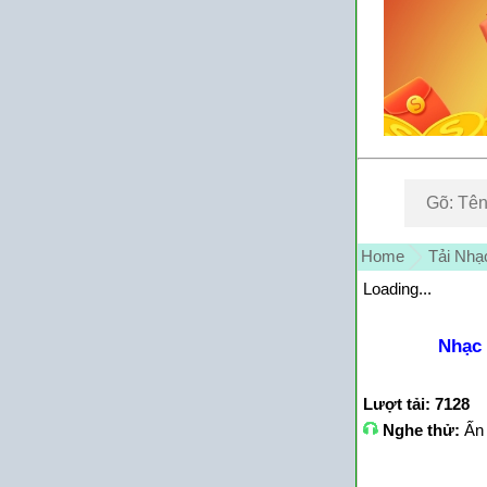
Home
Tải Nhạ
Loading...
Nhạc
Lượt tải: 7128
Nghe thử:
Ấn 