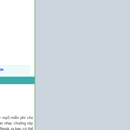
Em
y mp3 miễn phí cho
bản nhạc chuông này
 Ngoài ra bạn có thể