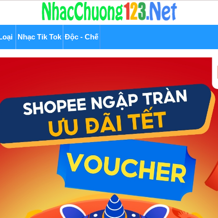
Loại
Nhạc Tik Tok
Độc - Chế