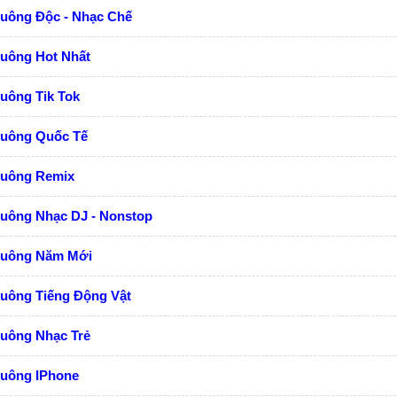
huông Độc - Nhạc Chế
huông Hot Nhất
uông Tik Tok
huông Quốc Tế
huông Remix
huông Nhạc DJ - Nonstop
huông Năm Mới
huông Tiếng Động Vật
huông Nhạc Trẻ
huông IPhone