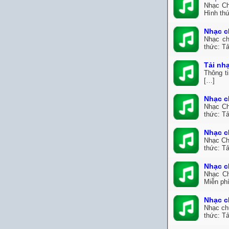
Nhạc Ch
Hình thứ
Nhạc c
Nhạc ch
thức: Tả
Tải nh
Thông t
[…]
Nhạc c
Nhạc Ch
thức: Tả
Nhạc c
Nhạc Ch
thức: Tả
Nhạc c
Nhạc Ch
Miễn ph
Nhạc c
Nhạc ch
thức: Tả