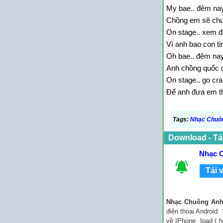
My bae.. đêm na
Chồng em sẽ chu
On stage.. xem 
Vì anh bao con ti
Oh bae.. đêm na
Anh chồng quốc dâ
On stage.. go cr
Để anh đưa em t
Tags:
Nhạc Chuô
Download - Tả
Nhạc 
Tải 
Nhạc Chuông Anh
điện thoại Android
về IPhone, Ipad ( h