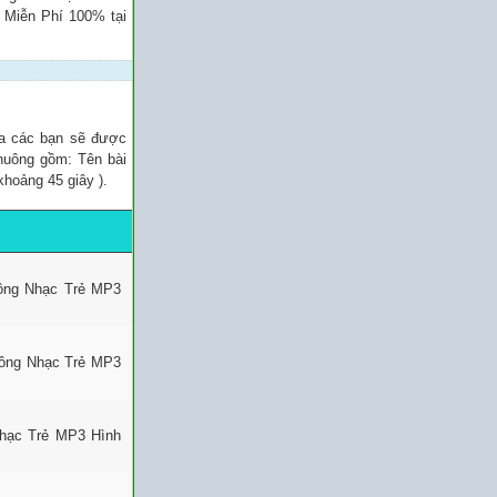
n Miễn Phí 100% tại
ủa các bạn sẽ được
chuông gồm: Tên bài
khoảng 45 giây ).
uông Nhạc Trẻ MP3
uông Nhạc Trẻ MP3
Nhạc Trẻ MP3 Hình