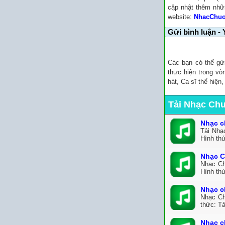
cập nhật thêm nhữ
website:
NhacChu
Gửi bình luận - 
Các bạn có thể gử
thực hiện trong vò
hát, Ca sĩ thể hiện
Tải Nhạc Ch
Nhạc c
Tải Nhạ
Hình th
Nhạc C
Nhạc Ch
Hình th
Nhạc c
Nhạc Ch
thức: Tả
Nhạc c