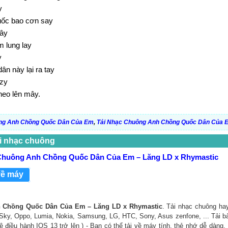
y
ốc bao cơn say
đây
m lung lay
y
n này lại ra tay
azy
heo lên mây.
ng Anh Chồng Quốc Dân Của Em
,
Tải Nhạc Chuông Anh Chồng Quốc Dân Của 
i nhạc chuông
Chuông Anh Chồng Quốc Dân Của Em – Lăng LD x Rhymastic
về máy
 Chồng Quốc Dân Của Em – Lăng LD x Rhymastic
. Tải nhạc chuông ha
: Sky, Oppo, Lumia, Nokia, Samsung, LG, HTC, Sony, Asus zenfone, ... Tải 
ệ điều hành IOS 13 trở lên ) - Bạn có thể tải về máy tính, thẻ nhớ dễ dàng.