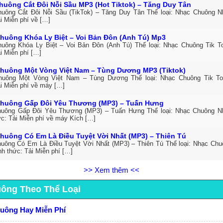
huông Cắt Đôi Nỗi Sầu MP3 (Hot Tiktok) – Tăng Duy Tân
uông Cắt Đôi Nỗi Sầu (TikTok) – Tăng Duy Tân Thể loại: Nhạc Chuông 
i Miễn phí về […]
huông Khóa Ly Biệt – Voi Bản Đôn (Anh Tú) Mp3
uông Khóa Ly Biệt – Voi Bản Đôn (Anh Tú) Thể loại: Nhạc Chuông Tik 
i Miễn phí […]
huông Một Vòng Việt Nam – Tùng Dương MP3 (Tiktok)
huông Một Vòng Việt Nam – Tùng Dương Thể loại: Nhạc Chuông Tik T
ải Miễn phí về máy […]
huông Gấp Đôi Yêu Thương (MP3) – Tuấn Hưng
uông Gấp Đôi Yêu Thương (MP3) – Tuấn Hưng Thể loại: Nhạc Chuông N
ức: Tải Miễn phí về máy Kích […]
huông Có Em Là Điều Tuyệt Vời Nhất (MP3) – Thiên Tú
uông Có Em Là Điều Tuyệt Vời Nhất (MP3) – Thiên Tú Thể loại: Nhạc Ch
h thức: Tải Miễn phí […]
>> Xem thêm <<
uông Theo Thể Loại
huông Hay Miễn Phí