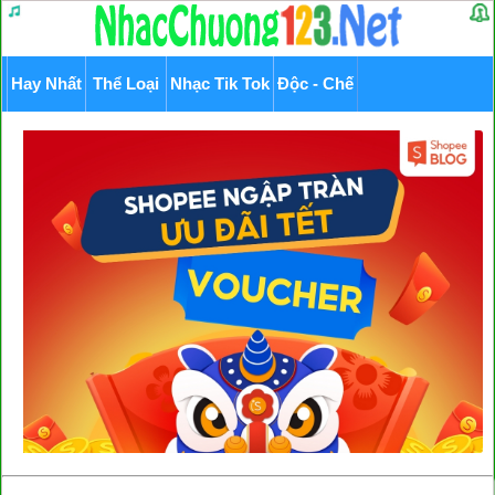
Hay Nhất
Thể Loại
Nhạc Tik Tok
Độc - Chế