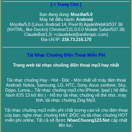
[ < Trang Chủ ]
Bạn đang dùng:
Mozilla/5.0
Máy hệ điều hành:
Android
Mozilla/5.0 (Linux; Android 14; Pixel 8) AppleWebKit/537.36
(KHTML, like Gecko) Chrome/131.0.0.0 Mobile Safari/537.36;
ClaudeBot/1.0; +claudebot@anthropic.com)
Địa chỉ IP:
216.73.216.170
Tải Nhạc Chuông Điện Thoại Miễn Phí
Trang web tải nhạc chuông điện thoại mp3 hay nhất
Tải nhạc chuông Hay - Hot - Độc - Mới nhất về máy điện thoại
Android: Nokia, Samsung, LG, HTC, Sony, Asus zenfone, Sky,
Oppo, Lumia... Tải nhạc chuông mp3 cho IPhone, Ipad ( hệ điều
hành IOS 13 trở lên ) - Hỗ trợ tải nhạc chuông về thẻ nhớ, máy
tính, tải nhạc chuông Zing Mp3.
Tải nhạc chuông mp3 miễn phí chất lượng cao về cho điện thoại
của bạn, nghe nhạc chuông HAY, ĐỘC và tải nhạc chuông HOT
miễn phí online. Tất cả sẽ được
NhacChuong123.Net
cập nhật
liên tục.