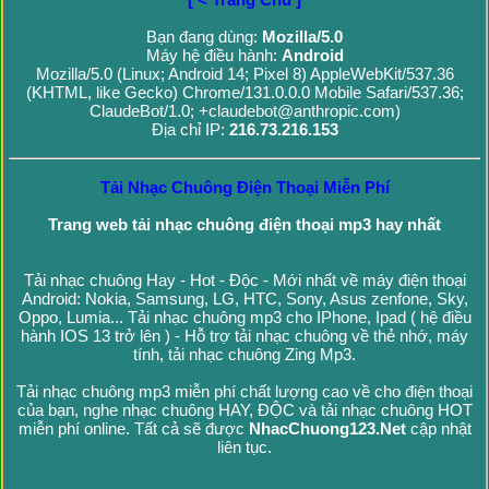
Bạn đang dùng:
Mozilla/5.0
Máy hệ điều hành:
Android
Mozilla/5.0 (Linux; Android 14; Pixel 8) AppleWebKit/537.36
(KHTML, like Gecko) Chrome/131.0.0.0 Mobile Safari/537.36;
ClaudeBot/1.0; +claudebot@anthropic.com)
Địa chỉ IP:
216.73.216.153
Tải Nhạc Chuông Điện Thoại Miễn Phí
Trang web tải nhạc chuông điện thoại mp3 hay nhất
Tải nhạc chuông Hay - Hot - Độc - Mới nhất về máy điện thoại
Android: Nokia, Samsung, LG, HTC, Sony, Asus zenfone, Sky,
Oppo, Lumia... Tải nhạc chuông mp3 cho IPhone, Ipad ( hệ điều
hành IOS 13 trở lên ) - Hỗ trợ tải nhạc chuông về thẻ nhớ, máy
tính, tải nhạc chuông Zing Mp3.
Tải nhạc chuông mp3 miễn phí chất lượng cao về cho điện thoại
của bạn, nghe nhạc chuông HAY, ĐỘC và tải nhạc chuông HOT
miễn phí online. Tất cả sẽ được
NhacChuong123.Net
cập nhật
liên tục.