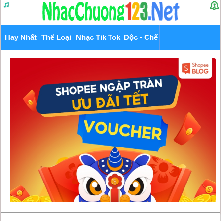
Hay Nhất
Thể Loại
Nhạc Tik Tok
Độc - Chế