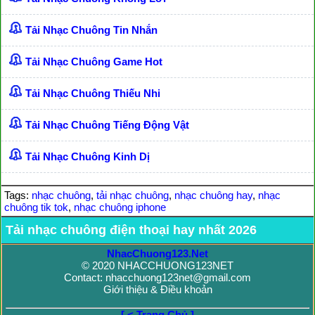
Tải Nhạc Chuông Tin Nhắn
Tải Nhạc Chuông Game Hot
Tải Nhạc Chuông Thiếu Nhi
Tải Nhạc Chuông Tiếng Động Vật
Tải Nhạc Chuông Kinh Dị
Tags:
nhạc chuông
,
tải nhạc chuông
,
nhạc chuông hay
,
nhạc
chuông tik tok
,
nhạc chuông iphone
Tải nhạc chuông điện thoại hay nhất 2026
NhacChuong123.Net
© 2020 NHACCHUONG123NET
Contact: nhacchuong123net@gmail.com
Giới thiệu & Điều khoản
[ < Trang Chủ ]