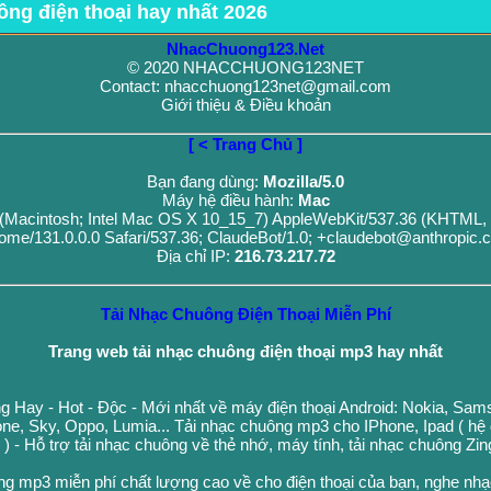
ông điện thoại hay nhất 2026
NhacChuong123.Net
© 2020 NHACCHUONG123NET
Contact: nhacchuong123net@gmail.com
Giới thiệu & Điều khoản
[ < Trang Chủ ]
Bạn đang dùng:
Mozilla/5.0
Máy hệ điều hành:
Mac
0 (Macintosh; Intel Mac OS X 10_15_7) AppleWebKit/537.36 (KHTML, 
ome/131.0.0.0 Safari/537.36; ClaudeBot/1.0; +claudebot@anthropic.
Địa chỉ IP:
216.73.217.72
Tải Nhạc Chuông Điện Thoại Miễn Phí
Trang web tải nhạc chuông điện thoại mp3 hay nhất
g Hay - Hot - Độc - Mới nhất về máy điện thoại Android: Nokia, Sa
ne, Sky, Oppo, Lumia... Tải nhạc chuông mp3 cho IPhone, Ipad ( hệ
n ) - Hỗ trợ tải nhạc chuông về thẻ nhớ, máy tính, tải nhạc chuông Zi
ng mp3 miễn phí chất lượng cao về cho điện thoại của bạn, nghe nh