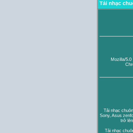
Tải nhạc chu
Mozilla/5.
Chr
Tải nhạc chuôn
Sony, Asus zenfo
trở lê
Tải nhạc chuô