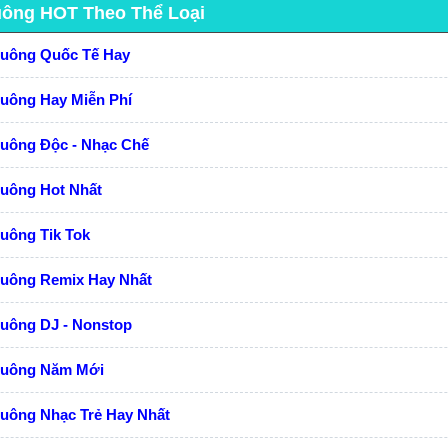
uông HOT Theo Thể Loại
huông Quốc Tế Hay
huông Hay Miễn Phí
huông Độc - Nhạc Chế
huông Hot Nhất
uông Tik Tok
huông Remix Hay Nhất
huông DJ - Nonstop
huông Năm Mới
uông Nhạc Trẻ Hay Nhất