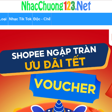
Loại
Nhạc Tik Tok
Độc - Chế