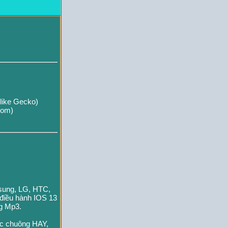
like Gecko)
com)
msung, LG, HTC,
 điều hành IOS 13
ng Mp3.
ạc chuông HAY,