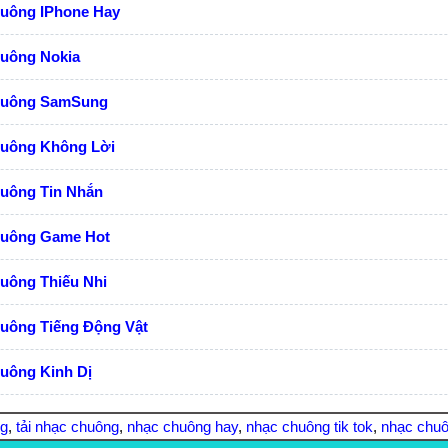
huông IPhone Hay
huông Nokia
huông SamSung
huông Không Lời
huông Tin Nhắn
huông Game Hot
uông Thiếu Nhi
huông Tiếng Động Vật
uông Kinh Dị
ng
,
tải nhạc chuông
,
nhạc chuông hay
,
nhạc chuông tik tok
,
nhạc chuô