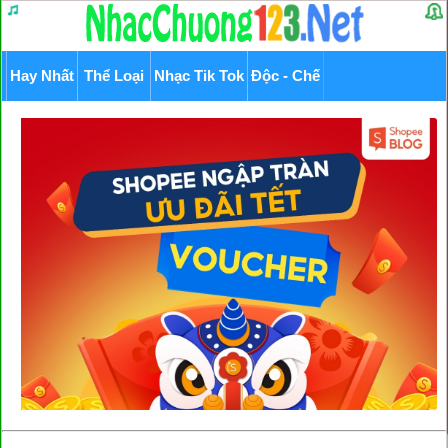
Hay Nhất
Thể Loại
Nhạc Tik Tok
Độc - Chế