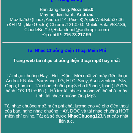
Bạn đang dùng:
Mozilla/5.0
Máy hệ điều hành:
Android
Mozilla/5.0 (Linux; Android 14; Pixel 8) AppleWebKit/537.36
(KHTML, like Gecko) Chrome/131.0.0.0 Mobile Safari/537.36;
ClaudeBot/1.0; +claudebot@anthropic.com)
Địa chỉ IP:
216.73.217.99
Tải Nhạc Chuông Điện Thoại Miễn Phí
Trang web tải nhạc chuông điện thoại mp3 hay nhất
Tải nhạc chuông Hay - Hot - Độc - Mới nhất về máy điện thoại
Android: Nokia, Samsung, LG, HTC, Sony, Asus zenfone, Sky,
Oppo, Lumia... Tải nhạc chuông mp3 cho IPhone, Ipad ( hệ điều
hành IOS 13 trở lên ) - Hỗ trợ tải nhạc chuông về thẻ nhớ, máy
tính, tải nhạc chuông Zing Mp3.
Tải nhạc chuông mp3 miễn phí chất lượng cao về cho điện thoại
của bạn, nghe nhạc chuông HAY, ĐỘC và tải nhạc chuông HOT
miễn phí online. Tất cả sẽ được
NhacChuong123.Net
cập nhật
liên tục.