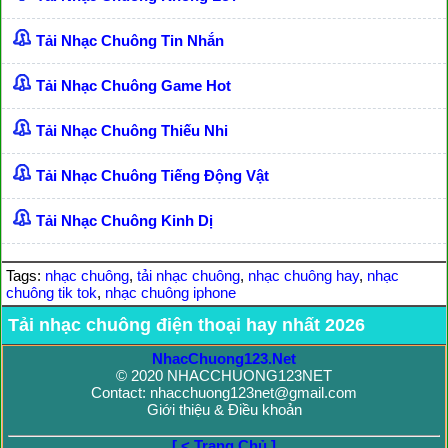
Tải Nhạc Chuông Tin Nhắn
Tải Nhạc Chuông Game Hot
Tải Nhạc Chuông Thiếu Nhi
Tải Nhạc Chuông Tiếng Động Vật
Tải Nhạc Chuông Kinh Dị
Tags:
nhạc chuông
,
tải nhạc chuông
,
nhạc chuông hay
,
nhạc
chuông tik tok
,
nhạc chuông iphone
Tải nhạc chuông điện thoại hay nhất 2026
NhacChuong123.Net
© 2020 NHACCHUONG123NET
Contact: nhacchuong123net@gmail.com
Giới thiệu & Điều khoản
[ < Trang Chủ ]