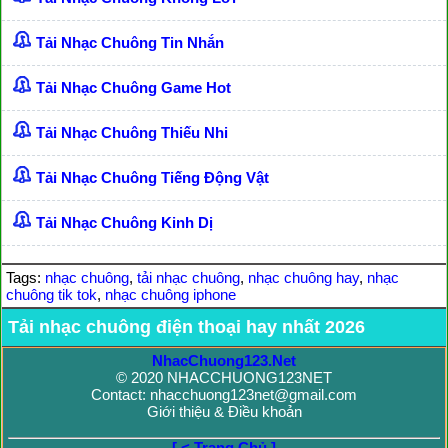
Tải Nhạc Chuông Tin Nhắn
Tải Nhạc Chuông Game Hot
Tải Nhạc Chuông Thiếu Nhi
Tải Nhạc Chuông Tiếng Động Vật
Tải Nhạc Chuông Kinh Dị
Tags:
nhạc chuông
,
tải nhạc chuông
,
nhạc chuông hay
,
nhạc
chuông tik tok
,
nhạc chuông iphone
Tải nhạc chuông điện thoại hay nhất 2026
NhacChuong123.Net
© 2020 NHACCHUONG123NET
Contact: nhacchuong123net@gmail.com
Giới thiệu & Điều khoản
[ < Trang Chủ ]