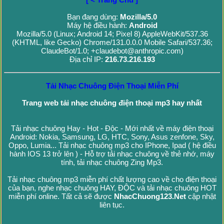
Bạn đang dùng:
Mozilla/5.0
Máy hệ điều hành:
Android
Mozilla/5.0 (Linux; Android 14; Pixel 8) AppleWebKit/537.36
(KHTML, like Gecko) Chrome/131.0.0.0 Mobile Safari/537.36;
ClaudeBot/1.0; +claudebot@anthropic.com)
Địa chỉ IP:
216.73.216.193
Tải Nhạc Chuông Điện Thoại Miễn Phí
Trang web tải nhạc chuông điện thoại mp3 hay nhất
Tải nhạc chuông Hay - Hot - Độc - Mới nhất về máy điện thoại
Android: Nokia, Samsung, LG, HTC, Sony, Asus zenfone, Sky,
Oppo, Lumia... Tải nhạc chuông mp3 cho IPhone, Ipad ( hệ điều
hành IOS 13 trở lên ) - Hỗ trợ tải nhạc chuông về thẻ nhớ, máy
tính, tải nhạc chuông Zing Mp3.
Tải nhạc chuông mp3 miễn phí chất lượng cao về cho điện thoại
của bạn, nghe nhạc chuông HAY, ĐỘC và tải nhạc chuông HOT
miễn phí online. Tất cả sẽ được
NhacChuong123.Net
cập nhật
liên tục.