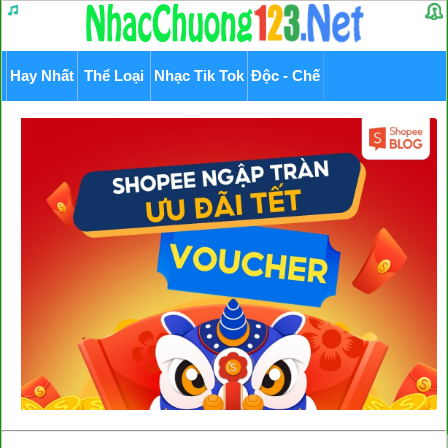
Hay Nhất
Thể Loại
Nhạc Tik Tok
Độc - Chế