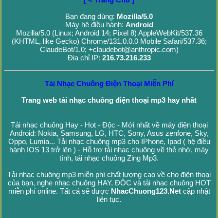
Bạn đang dùng:
Mozilla/5.0
Máy hệ điều hành:
Android
Mozilla/5.0 (Linux; Android 14; Pixel 8) AppleWebKit/537.36
(KHTML, like Gecko) Chrome/131.0.0.0 Mobile Safari/537.36;
ClaudeBot/1.0; +claudebot@anthropic.com)
Địa chỉ IP:
216.73.216.233
Tải Nhạc Chuông Điện Thoại Miễn Phí
Trang web tải nhạc chuông điện thoại mp3 hay nhất
Tải nhạc chuông Hay - Hot - Độc - Mới nhất về máy điện thoại
Android: Nokia, Samsung, LG, HTC, Sony, Asus zenfone, Sky,
Oppo, Lumia... Tải nhạc chuông mp3 cho IPhone, Ipad ( hệ điều
hành IOS 13 trở lên ) - Hỗ trợ tải nhạc chuông về thẻ nhớ, máy
tính, tải nhạc chuông Zing Mp3.
Tải nhạc chuông mp3 miễn phí chất lượng cao về cho điện thoại
của bạn, nghe nhạc chuông HAY, ĐỘC và tải nhạc chuông HOT
miễn phí online. Tất cả sẽ được
NhacChuong123.Net
cập nhật
liên tục.