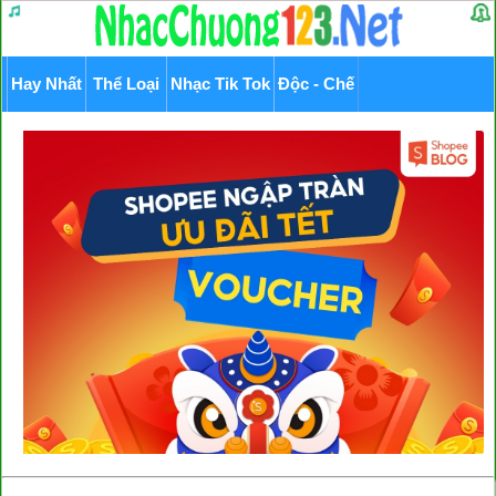
Hay Nhất
Thể Loại
Nhạc Tik Tok
Độc - Chế