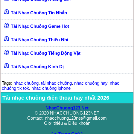
Tải Nhạc Chuông Tin Nhắn
Tải Nhạc Chuông Game Hot
Tải Nhạc Chuông Thiếu Nhi
Tải Nhạc Chuông Tiếng Động Vật
Tải Nhạc Chuông Kinh Dị
Tags:
nhạc chuông
,
tải nhạc chuông
,
nhạc chuông hay
,
nhạc
chuông tik tok
,
nhạc chuông iphone
Tải nhạc chuông điện thoại hay nhất 2026
NhacChuong123.Net
© 2020 NHACCHUONG123NET
Contact: nhacchuong123net@gmail.com
Giới thiệu & Điều khoản
[ < Trang Chủ ]