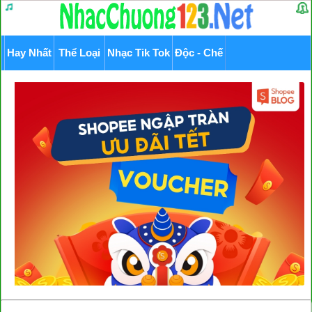
Hay Nhất
Thể Loại
Nhạc Tik Tok
Độc - Chế