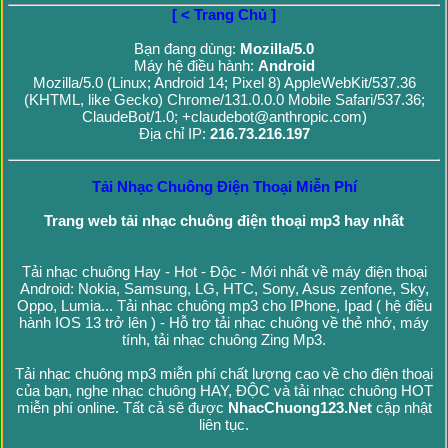
[ < Trang Chủ ]
Bạn đang dùng:
Mozilla/5.0
Máy hệ điều hành:
Android
Mozilla/5.0 (Linux; Android 14; Pixel 8) AppleWebKit/537.36
(KHTML, like Gecko) Chrome/131.0.0.0 Mobile Safari/537.36;
ClaudeBot/1.0; +claudebot@anthropic.com)
Địa chỉ IP:
216.73.216.197
Tải Nhạc Chuông Điện Thoại Miễn Phí
Trang web tải nhạc chuông điện thoại mp3 hay nhất
Tải nhạc chuông Hay - Hot - Độc - Mới nhất về máy điện thoại
Android: Nokia, Samsung, LG, HTC, Sony, Asus zenfone, Sky,
Oppo, Lumia... Tải nhạc chuông mp3 cho IPhone, Ipad ( hệ điều
hành IOS 13 trở lên ) - Hỗ trợ tải nhạc chuông về thẻ nhớ, máy
tính, tải nhạc chuông Zing Mp3.
Tải nhạc chuông mp3 miễn phí chất lượng cao về cho điện thoại
của bạn, nghe nhạc chuông HAY, ĐỘC và tải nhạc chuông HOT
miễn phí online. Tất cả sẽ được
NhacChuong123.Net
cập nhật
liên tục.