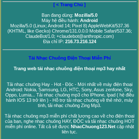
[ < Trang Chủ ]
Bạn đang dùng:
Mozilla/5.0
Máy hệ điều hành:
Android
Mozilla/5.0 (Linux; Android 14; Pixel 8) AppleWebKit/537.36
(KHTML, like Gecko) Chrome/131.0.0.0 Mobile Safari/537.36;
ClaudeBot/1.0; +claudebot@anthropic.com)
Địa chỉ IP:
216.73.216.124
Tải Nhạc Chuông Điện Thoại Miễn Phí
Trang web tải nhạc chuông điện thoại mp3 hay nhất
Tải nhạc chuông Hay - Hot - Độc - Mới nhất về máy điện thoại
Android: Nokia, Samsung, LG, HTC, Sony, Asus zenfone, Sky,
Oppo, Lumia... Tải nhạc chuông mp3 cho IPhone, Ipad ( hệ điều
hành IOS 13 trở lên ) - Hỗ trợ tải nhạc chuông về thẻ nhớ, máy
tính, tải nhạc chuông Zing Mp3.
Tải nhạc chuông mp3 miễn phí chất lượng cao về cho điện thoại
của bạn, nghe nhạc chuông HAY, ĐỘC và tải nhạc chuông HOT
miễn phí online. Tất cả sẽ được
NhacChuong123.Net
cập nhật
liên tục.