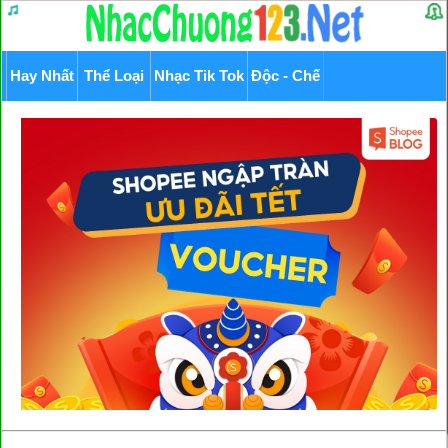
Hay Nhất
Thể Loại
Nhạc Tik Tok
Độc - Chế