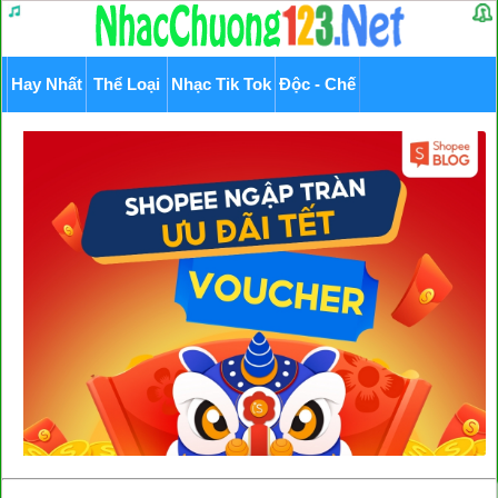
Hay Nhất
Thể Loại
Nhạc Tik Tok
Độc - Chế