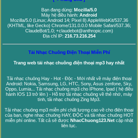
Bạn đang dùng:
Mozilla/5.0
Máy hệ điều hành:
Android
Mozilla/5.0 (Linux; Android 14; Pixel 8) AppleWebKit/537.36
(KHTML, like Gecko) Chrome/131.0.0.0 Mobile Safari/537.36;
ClaudeBot/1.0; +claudebot@anthropic.com)
Địa chỉ IP:
216.73.216.254
Tải Nhạc Chuông Điện Thoại Miễn Phí
Trang web tải nhạc chuông điện thoại mp3 hay nhất
Tải nhạc chuông Hay - Hot - Độc - Mới nhất về máy điện thoại
Android: Nokia, Samsung, LG, HTC, Sony, Asus zenfone, Sky,
Oppo, Lumia... Tải nhạc chuông mp3 cho IPhone, Ipad ( hệ điều
hành IOS 13 trở lên ) - Hỗ trợ tải nhạc chuông về thẻ nhớ, máy
tính, tải nhạc chuông Zing Mp3.
Tải nhạc chuông mp3 miễn phí chất lượng cao về cho điện thoại
của bạn, nghe nhạc chuông HAY, ĐỘC và tải nhạc chuông HOT
miễn phí online. Tất cả sẽ được
NhacChuong123.Net
cập nhật
liên tục.