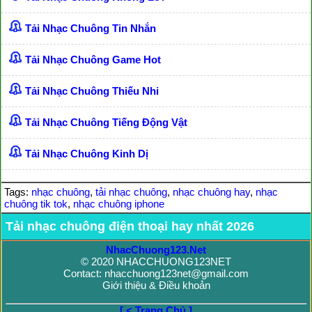
Tải Nhạc Chuông Tin Nhắn
Tải Nhạc Chuông Game Hot
Tải Nhạc Chuông Thiếu Nhi
Tải Nhạc Chuông Tiếng Động Vật
Tải Nhạc Chuông Kinh Dị
Tags:
nhạc chuông
,
tải nhạc chuông
,
nhạc chuông hay
,
nhạc
chuông tik tok
,
nhạc chuông iphone
Tải nhạc chuông điện thoại hay nhất 2026
NhacChuong123.Net
© 2020 NHACCHUONG123NET
Contact: nhacchuong123net@gmail.com
Giới thiệu & Điều khoản
[ < Trang Chủ ]