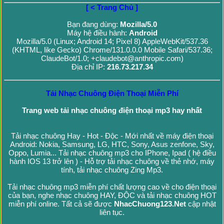
[ < Trang Chủ ]
Bạn đang dùng:
Mozilla/5.0
Máy hệ điều hành:
Android
Mozilla/5.0 (Linux; Android 14; Pixel 8) AppleWebKit/537.36
(KHTML, like Gecko) Chrome/131.0.0.0 Mobile Safari/537.36;
ClaudeBot/1.0; +claudebot@anthropic.com)
Địa chỉ IP:
216.73.217.34
Tải Nhạc Chuông Điện Thoại Miễn Phí
Trang web tải nhạc chuông điện thoại mp3 hay nhất
Tải nhạc chuông Hay - Hot - Độc - Mới nhất về máy điện thoại
Android: Nokia, Samsung, LG, HTC, Sony, Asus zenfone, Sky,
Oppo, Lumia... Tải nhạc chuông mp3 cho IPhone, Ipad ( hệ điều
hành IOS 13 trở lên ) - Hỗ trợ tải nhạc chuông về thẻ nhớ, máy
tính, tải nhạc chuông Zing Mp3.
Tải nhạc chuông mp3 miễn phí chất lượng cao về cho điện thoại
của bạn, nghe nhạc chuông HAY, ĐỘC và tải nhạc chuông HOT
miễn phí online. Tất cả sẽ được
NhacChuong123.Net
cập nhật
liên tục.