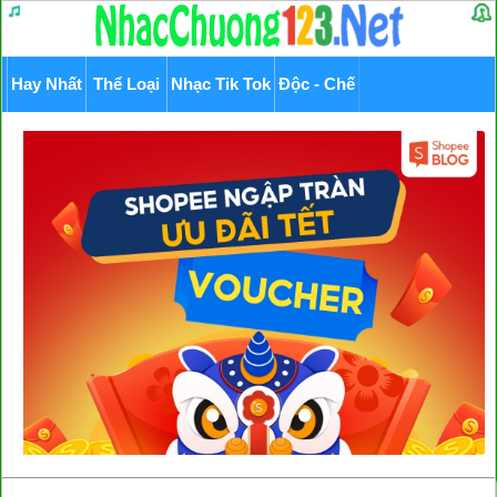
Hay Nhất
Thể Loại
Nhạc Tik Tok
Độc - Chế