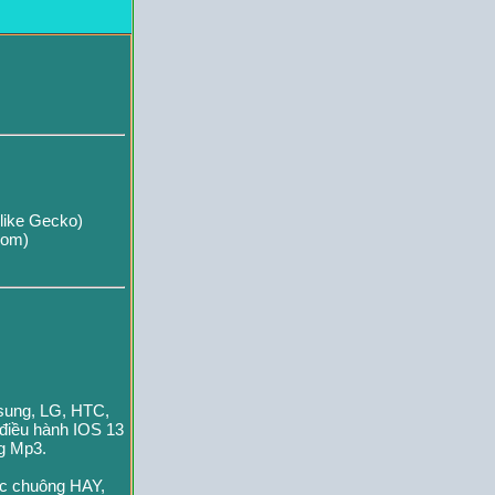
like Gecko)
com)
msung, LG, HTC,
 điều hành IOS 13
ng Mp3.
ạc chuông HAY,