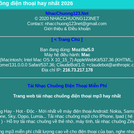
ông điện thoại hay nhất 2026
NhacChuong123.Net
© 2020 NHACCHUONG123NET
Contact: nhacchuong123net@gmail.com
Giới thiệu & Điều khoản
[ < Trang Chủ ]
Bạn đang dùng:
Mozilla/5.0
Máy hệ điều hành:
Mac
0 (Macintosh; Intel Mac OS X 10_15_7) AppleWebKit/537.36 (KHTML, 
ome/131.0.0.0 Safari/537.36; ClaudeBot/1.0; +claudebot@anthropic.
Địa chỉ IP:
216.73.217.178
Tải Nhạc Chuông Điện Thoại Miễn Phí
Trang web tải nhạc chuông điện thoại mp3 hay nhất
g Hay - Hot - Độc - Mới nhất về máy điện thoại Android: Nokia, Sa
ne, Sky, Oppo, Lumia... Tải nhạc chuông mp3 cho IPhone, Ipad ( hệ
n ) - Hỗ trợ tải nhạc chuông về thẻ nhớ, máy tính, tải nhạc chuông Zi
ng mp3 miễn phí chất lượng cao về cho điện thoại của bạn, nghe nh