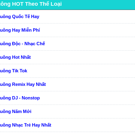
uông HOT Theo Thể Loại
huông Quốc Tế Hay
huông Hay Miễn Phí
huông Độc - Nhạc Chế
huông Hot Nhất
uông Tik Tok
huông Remix Hay Nhất
huông DJ - Nonstop
huông Năm Mới
uông Nhạc Trẻ Hay Nhất