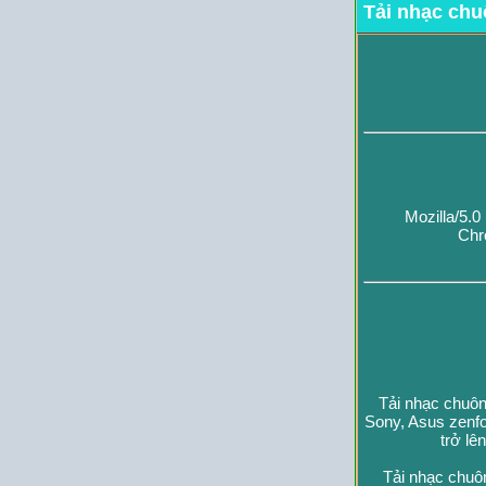
Tải nhạc chu
Mozilla/5.
Chr
Tải nhạc chuôn
Sony, Asus zenfo
trở lê
Tải nhạc chuô