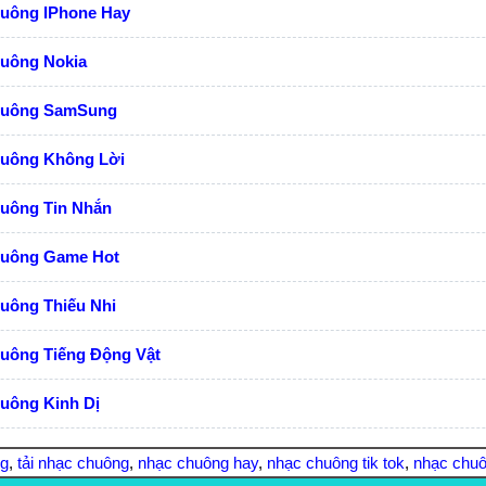
huông IPhone Hay
huông Nokia
huông SamSung
huông Không Lời
huông Tin Nhắn
huông Game Hot
uông Thiếu Nhi
huông Tiếng Động Vật
uông Kinh Dị
ng
,
tải nhạc chuông
,
nhạc chuông hay
,
nhạc chuông tik tok
,
nhạc chuô