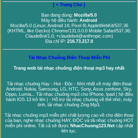
[ < Trang Chủ ]
Bạn đang dùng:
Mozilla/5.0
Máy hệ điều hành:
Android
Mozilla/5.0 (Linux; Android 14; Pixel 8) AppleWebKit/537.36
(KHTML, like Gecko) Chrome/131.0.0.0 Mobile Safari/537.36;
ClaudeBot/1.0; +claudebot@anthropic.com)
Địa chỉ IP:
216.73.217.0
Tải Nhạc Chuông Điện Thoại Miễn Phí
Trang web tải nhạc chuông điện thoại mp3 hay nhất
Tải nhạc chuông Hay - Hot - Độc - Mới nhất về máy điện thoại
Android: Nokia, Samsung, LG, HTC, Sony, Asus zenfone, Sky,
Oppo, Lumia... Tải nhạc chuông mp3 cho IPhone, Ipad ( hệ điều
hành IOS 13 trở lên ) - Hỗ trợ tải nhạc chuông về thẻ nhớ, máy
tính, tải nhạc chuông Zing Mp3.
Tải nhạc chuông mp3 miễn phí chất lượng cao về cho điện thoại
của bạn, nghe nhạc chuông HAY, ĐỘC và tải nhạc chuông HOT
miễn phí online. Tất cả sẽ được
NhacChuong123.Net
cập nhật
liên tục.