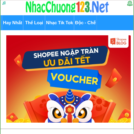
Hay Nhất
Thể Loại
Nhạc Tik Tok
Độc - Chế