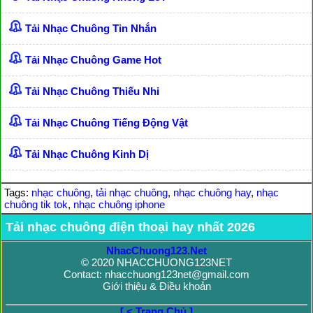
Tải Nhạc Chuông Tin Nhắn
Tải Nhạc Chuông Game Hot
Tải Nhạc Chuông Thiếu Nhi
Tải Nhạc Chuông Tiếng Động Vật
Tải Nhạc Chuông Kinh Dị
Tags:
nhạc chuông
,
tải nhạc chuông
,
nhạc chuông hay
,
nhạc
chuông tik tok
,
nhạc chuông iphone
Tải nhạc chuông điện thoại hay nhất 2026
NhacChuong123.Net
© 2020 NHACCHUONG123NET
Contact: nhacchuong123net@gmail.com
Giới thiệu & Điều khoản
[ < Trang Chủ ]