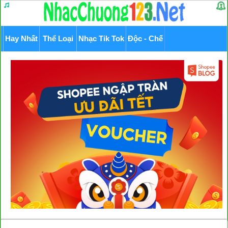
Hay Nhất
Thể Loại
Nhạc Tik Tok
Độc - Chế