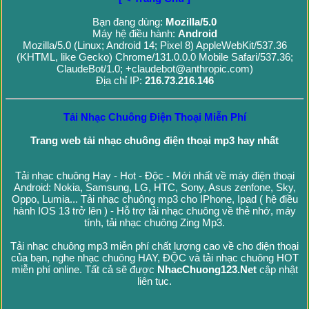
Bạn đang dùng:
Mozilla/5.0
Máy hệ điều hành:
Android
Mozilla/5.0 (Linux; Android 14; Pixel 8) AppleWebKit/537.36
(KHTML, like Gecko) Chrome/131.0.0.0 Mobile Safari/537.36;
ClaudeBot/1.0; +claudebot@anthropic.com)
Địa chỉ IP:
216.73.216.146
Tải Nhạc Chuông Điện Thoại Miễn Phí
Trang web tải nhạc chuông điện thoại mp3 hay nhất
Tải nhạc chuông Hay - Hot - Độc - Mới nhất về máy điện thoại
Android: Nokia, Samsung, LG, HTC, Sony, Asus zenfone, Sky,
Oppo, Lumia... Tải nhạc chuông mp3 cho IPhone, Ipad ( hệ điều
hành IOS 13 trở lên ) - Hỗ trợ tải nhạc chuông về thẻ nhớ, máy
tính, tải nhạc chuông Zing Mp3.
Tải nhạc chuông mp3 miễn phí chất lượng cao về cho điện thoại
của bạn, nghe nhạc chuông HAY, ĐỘC và tải nhạc chuông HOT
miễn phí online. Tất cả sẽ được
NhacChuong123.Net
cập nhật
liên tục.