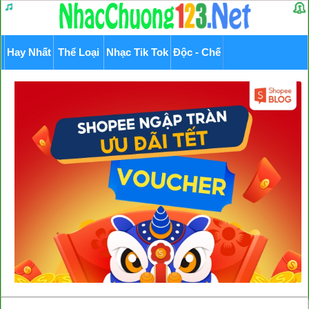
Hay Nhất
Thể Loại
Nhạc Tik Tok
Độc - Chế