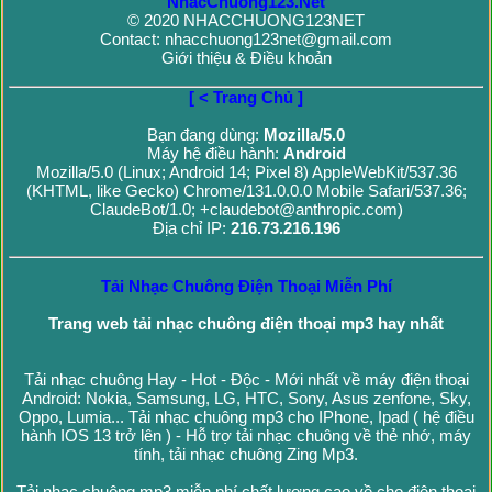
NhacChuong123.Net
© 2020 NHACCHUONG123NET
Contact: nhacchuong123net@gmail.com
Giới thiệu & Điều khoản
[ < Trang Chủ ]
Bạn đang dùng:
Mozilla/5.0
Máy hệ điều hành:
Android
Mozilla/5.0 (Linux; Android 14; Pixel 8) AppleWebKit/537.36
(KHTML, like Gecko) Chrome/131.0.0.0 Mobile Safari/537.36;
ClaudeBot/1.0; +claudebot@anthropic.com)
Địa chỉ IP:
216.73.216.196
Tải Nhạc Chuông Điện Thoại Miễn Phí
Trang web tải nhạc chuông điện thoại mp3 hay nhất
Tải nhạc chuông Hay - Hot - Độc - Mới nhất về máy điện thoại
Android: Nokia, Samsung, LG, HTC, Sony, Asus zenfone, Sky,
Oppo, Lumia... Tải nhạc chuông mp3 cho IPhone, Ipad ( hệ điều
hành IOS 13 trở lên ) - Hỗ trợ tải nhạc chuông về thẻ nhớ, máy
tính, tải nhạc chuông Zing Mp3.
Tải nhạc chuông mp3 miễn phí chất lượng cao về cho điện thoại