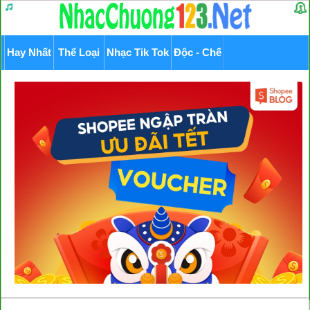
Hay Nhất
Thể Loại
Nhạc Tik Tok
Độc - Chế