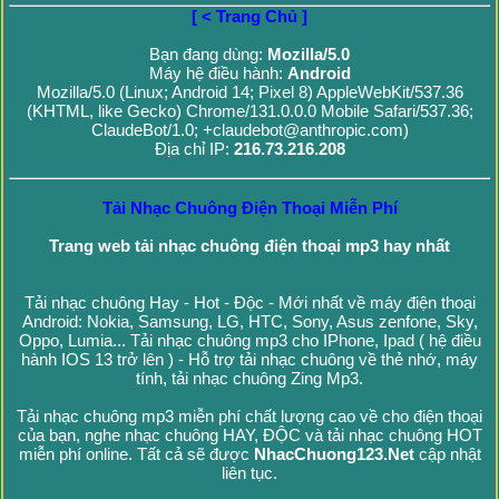
[ < Trang Chủ ]
Bạn đang dùng:
Mozilla/5.0
Máy hệ điều hành:
Android
Mozilla/5.0 (Linux; Android 14; Pixel 8) AppleWebKit/537.36
(KHTML, like Gecko) Chrome/131.0.0.0 Mobile Safari/537.36;
ClaudeBot/1.0; +claudebot@anthropic.com)
Địa chỉ IP:
216.73.216.208
Tải Nhạc Chuông Điện Thoại Miễn Phí
Trang web tải nhạc chuông điện thoại mp3 hay nhất
Tải nhạc chuông Hay - Hot - Độc - Mới nhất về máy điện thoại
Android: Nokia, Samsung, LG, HTC, Sony, Asus zenfone, Sky,
Oppo, Lumia... Tải nhạc chuông mp3 cho IPhone, Ipad ( hệ điều
hành IOS 13 trở lên ) - Hỗ trợ tải nhạc chuông về thẻ nhớ, máy
tính, tải nhạc chuông Zing Mp3.
Tải nhạc chuông mp3 miễn phí chất lượng cao về cho điện thoại
của bạn, nghe nhạc chuông HAY, ĐỘC và tải nhạc chuông HOT
miễn phí online. Tất cả sẽ được
NhacChuong123.Net
cập nhật
liên tục.