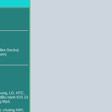
like Gecko)
com)
msung, LG, HTC,
 điều hành IOS 13
ng Mp3.
ạc chuông HAY,