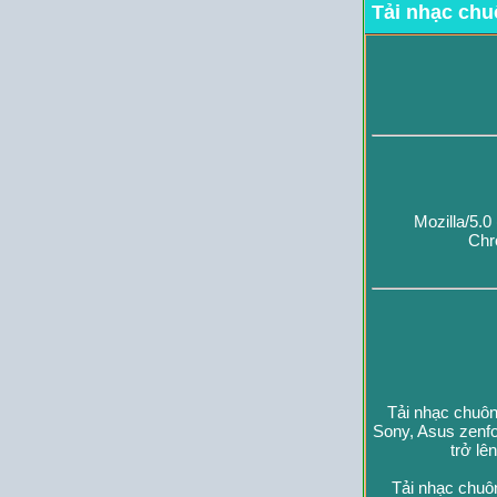
Tải nhạc chu
Mozilla/5.
Chr
Tải nhạc chuôn
Sony, Asus zenfo
trở lê
Tải nhạc chuô