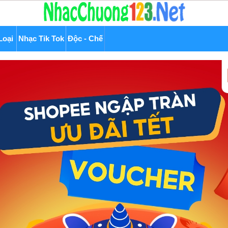
Loại
Nhạc Tik Tok
Độc - Chế