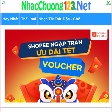
Hay Nhất
Thể Loại
Nhạc Tik Tok
Độc - Chế