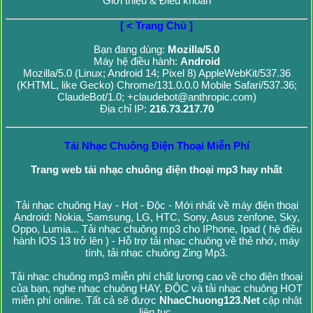
Giới thiệu & Điều khoản
[ < Trang Chủ ]
Bạn đang dùng:
Mozilla/5.0
Máy hệ điều hành:
Android
Mozilla/5.0 (Linux; Android 14; Pixel 8) AppleWebKit/537.36
(KHTML, like Gecko) Chrome/131.0.0.0 Mobile Safari/537.36;
ClaudeBot/1.0; +claudebot@anthropic.com)
Địa chỉ IP:
216.73.217.70
Tải Nhạc Chuông Điện Thoại Miễn Phí
Trang web tải nhạc chuông điện thoại mp3 hay nhất
Tải nhạc chuông Hay - Hot - Độc - Mới nhất về máy điện thoại
Android: Nokia, Samsung, LG, HTC, Sony, Asus zenfone, Sky,
Oppo, Lumia... Tải nhạc chuông mp3 cho IPhone, Ipad ( hệ điều
hành IOS 13 trở lên ) - Hỗ trợ tải nhạc chuông về thẻ nhớ, máy
tính, tải nhạc chuông Zing Mp3.
Tải nhạc chuông mp3 miễn phí chất lượng cao về cho điện thoại
của bạn, nghe nhạc chuông HAY, ĐỘC và tải nhạc chuông HOT
miễn phí online. Tất cả sẽ được
NhacChuong123.Net
cập nhật
liên tục.