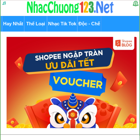
Hay Nhất
Thể Loại
Nhạc Tik Tok
Độc - Chế