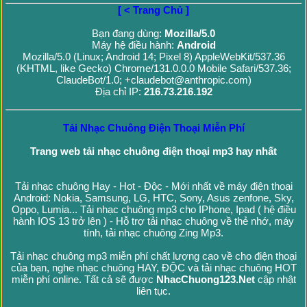
[ < Trang Chủ ]
Bạn đang dùng:
Mozilla/5.0
Máy hệ điều hành:
Android
Mozilla/5.0 (Linux; Android 14; Pixel 8) AppleWebKit/537.36
(KHTML, like Gecko) Chrome/131.0.0.0 Mobile Safari/537.36;
ClaudeBot/1.0; +claudebot@anthropic.com)
Địa chỉ IP:
216.73.216.192
Tải Nhạc Chuông Điện Thoại Miễn Phí
Trang web tải nhạc chuông điện thoại mp3 hay nhất
Tải nhạc chuông Hay - Hot - Độc - Mới nhất về máy điện thoại
Android: Nokia, Samsung, LG, HTC, Sony, Asus zenfone, Sky,
Oppo, Lumia... Tải nhạc chuông mp3 cho IPhone, Ipad ( hệ điều
hành IOS 13 trở lên ) - Hỗ trợ tải nhạc chuông về thẻ nhớ, máy
tính, tải nhạc chuông Zing Mp3.
Tải nhạc chuông mp3 miễn phí chất lượng cao về cho điện thoại
của bạn, nghe nhạc chuông HAY, ĐỘC và tải nhạc chuông HOT
miễn phí online. Tất cả sẽ được
NhacChuong123.Net
cập nhật
liên tục.