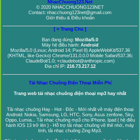
NhacChuong123.Net
© 2020 NHACCHUONG123NET
Contact: nhacchuong123net@gmail.com
Giới thiệu & Điều khoản
[ < Trang Chủ ]
Bạn đang dùng:
Mozilla/5.0
Máy hệ điều hành:
Android
Mozilla/5.0 (Linux; Android 14; Pixel 8) AppleWebKit/537.36
(KHTML, like Gecko) Chrome/131.0.0.0 Mobile Safari/537.36;
ClaudeBot/1.0; +claudebot@anthropic.com)
Địa chỉ IP:
216.73.217.12
Tải Nhạc Chuông Điện Thoại Miễn Phí
Trang web tải nhạc chuông điện thoại mp3 hay nhất
Tải nhạc chuông Hay - Hot - Độc - Mới nhất về máy điện thoại
Android: Nokia, Samsung, LG, HTC, Sony, Asus zenfone, Sky,
Oppo, Lumia... Tải nhạc chuông mp3 cho IPhone, Ipad ( hệ điều
hành IOS 13 trở lên ) - Hỗ trợ tải nhạc chuông về thẻ nhớ, máy
tính, tải nhạc chuông Zing Mp3.