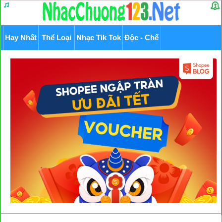
Hay Nhất
Thể Loại
Nhạc Tik Tok
Độc - Chế