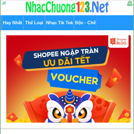
Hay Nhất
Thể Loại
Nhạc Tik Tok
Độc - Chế