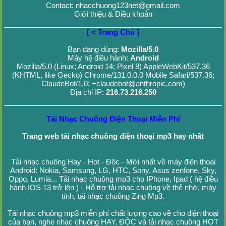
Contact: nhacchuong123net@gmail.com
Giới thiệu & Điều khoản
[ < Trang Chủ ]
Bạn đang dùng:
Mozilla/5.0
Máy hệ điều hành:
Android
Mozilla/5.0 (Linux; Android 14; Pixel 8) AppleWebKit/537.36
(KHTML, like Gecko) Chrome/131.0.0.0 Mobile Safari/537.36;
ClaudeBot/1.0; +claudebot@anthropic.com)
Địa chỉ IP:
216.73.216.250
Tải Nhạc Chuông Điện Thoại Miễn Phí
Trang web tải nhạc chuông điện thoại mp3 hay nhất
Tải nhạc chuông Hay - Hot - Độc - Mới nhất về máy điện thoại
Android: Nokia, Samsung, LG, HTC, Sony, Asus zenfone, Sky,
Oppo, Lumia... Tải nhạc chuông mp3 cho IPhone, Ipad ( hệ điều
hành IOS 13 trở lên ) - Hỗ trợ tải nhạc chuông về thẻ nhớ, máy
tính, tải nhạc chuông Zing Mp3.
Tải nhạc chuông mp3 miễn phí chất lượng cao về cho điện thoại
của bạn, nghe nhạc chuông HAY, ĐỘC và tải nhạc chuông HOT