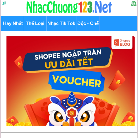
Hay Nhất
Thể Loại
Nhạc Tik Tok
Độc - Chế