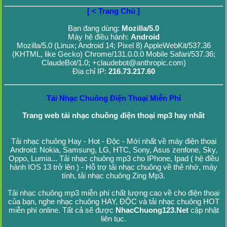
[ < Trang Chủ ]
Bạn đang dùng:
Mozilla/5.0
Máy hệ điều hành:
Android
Mozilla/5.0 (Linux; Android 14; Pixel 8) AppleWebKit/537.36
(KHTML, like Gecko) Chrome/131.0.0.0 Mobile Safari/537.36;
ClaudeBot/1.0; +claudebot@anthropic.com)
Địa chỉ IP:
216.73.217.60
Tải Nhạc Chuông Điện Thoại Miễn Phí
Trang web tải nhạc chuông điện thoại mp3 hay nhất
Tải nhạc chuông Hay - Hot - Độc - Mới nhất về máy điện thoại
Android: Nokia, Samsung, LG, HTC, Sony, Asus zenfone, Sky,
Oppo, Lumia... Tải nhạc chuông mp3 cho IPhone, Ipad ( hệ điều
hành IOS 13 trở lên ) - Hỗ trợ tải nhạc chuông về thẻ nhớ, máy
tính, tải nhạc chuông Zing Mp3.
Tải nhạc chuông mp3 miễn phí chất lượng cao về cho điện thoại
của bạn, nghe nhạc chuông HAY, ĐỘC và tải nhạc chuông HOT
miễn phí online. Tất cả sẽ được
NhacChuong123.Net
cập nhật
liên tục.