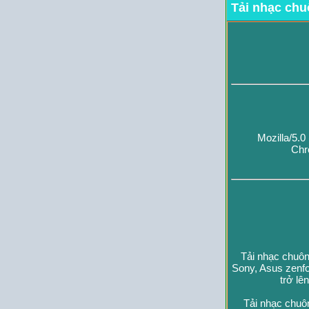
Tải nhạc chu
Mozilla/5.
Chr
Tải nhạc chuôn
Sony, Asus zenfo
trở lê
Tải nhạc chuô