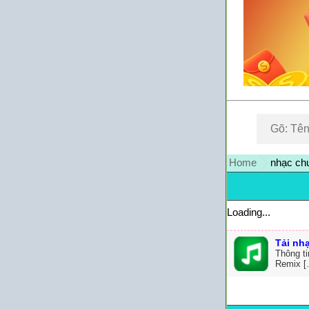
Home
nhạc ch
Loading...
Tải nh
Thông t
Remix [