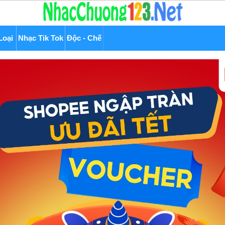
Loại
Nhạc Tik Tok
Độc - Chế