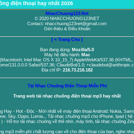
ông điện thoại hay nhất 2026
NhacChuong123.Net
© 2020 NHACCHUONG123NET
Contact: nhacchuong123net@gmail.com
Giới thiệu & Điều khoản
[ < Trang Chủ ]
Bạn đang dùng:
Mozilla/5.0
Máy hệ điều hành:
Mac
0 (Macintosh; Intel Mac OS X 10_15_7) AppleWebKit/537.36 (KHTML, 
ome/131.0.0.0 Safari/537.36; ClaudeBot/1.0; +claudebot@anthropic.
Địa chỉ IP:
216.73.216.182
Tải Nhạc Chuông Điện Thoại Miễn Phí
Trang web tải nhạc chuông điện thoại mp3 hay nhất
g Hay - Hot - Độc - Mới nhất về máy điện thoại Android: Nokia, Sa
ne, Sky, Oppo, Lumia... Tải nhạc chuông mp3 cho IPhone, Ipad ( hệ
n ) - Hỗ trợ tải nhạc chuông về thẻ nhớ, máy tính, tải nhạc chuông Zi
ng mp3 miễn phí chất lượng cao về cho điện thoại của bạn, nghe nh