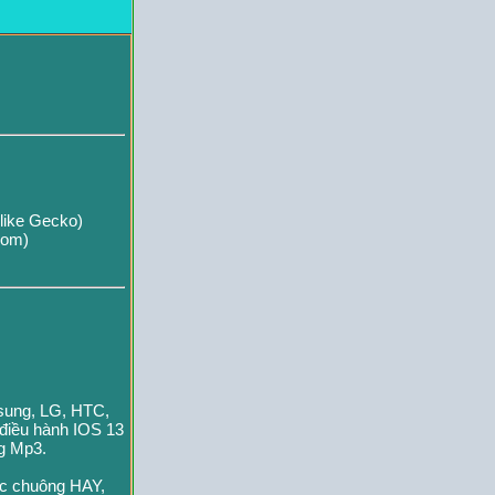
like Gecko)
com)
msung, LG, HTC,
 điều hành IOS 13
ng Mp3.
ạc chuông HAY,