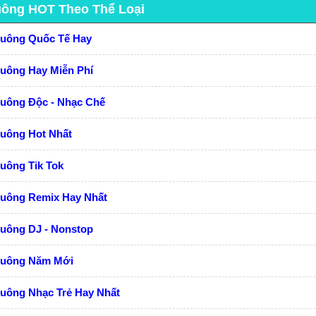
uông HOT Theo Thể Loại
huông Quốc Tế Hay
huông Hay Miễn Phí
huông Độc - Nhạc Chế
huông Hot Nhất
uông Tik Tok
huông Remix Hay Nhất
huông DJ - Nonstop
huông Năm Mới
uông Nhạc Trẻ Hay Nhất