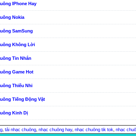
huông IPhone Hay
huông Nokia
huông SamSung
huông Không Lời
huông Tin Nhắn
huông Game Hot
uông Thiếu Nhi
huông Tiếng Động Vật
uông Kinh Dị
ng
,
tải nhạc chuông
,
nhạc chuông hay
,
nhạc chuông tik tok
,
nhạc chuô