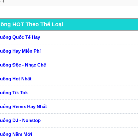
…]
uông HOT Theo Thể Loại
huông Quốc Tế Hay
huông Hay Miễn Phí
huông Độc - Nhạc Chế
huông Hot Nhất
uông Tik Tok
huông Remix Hay Nhất
huông DJ - Nonstop
huông Năm Mới