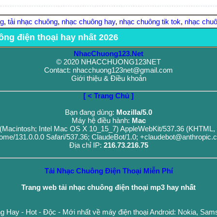
ng
,
tải nhạc chuông
,
nhạc chuông hay
,
nhạc chuông tik tok
,
nhạc chuô
ông điện thoại hay nhất 2026
NhacChuong123.Net
© 2020 NHACCHUONG123NET
Contact: nhacchuong123net@gmail.com
Giới thiệu & Điều khoản
[ < Trang Chủ ]
Bạn đang dùng:
Mozilla/5.0
Máy hệ điều hành:
Mac
0 (Macintosh; Intel Mac OS X 10_15_7) AppleWebKit/537.36 (KHTML, 
ome/131.0.0.0 Safari/537.36; ClaudeBot/1.0; +claudebot@anthropic.
Địa chỉ IP:
216.73.216.75
Tải Nhạc Chuông Điện Thoại Miễn Phí
Trang web tải nhạc chuông điện thoại mp3 hay nhất
g Hay - Hot - Độc - Mới nhất về máy điện thoại Android: Nokia, Sa