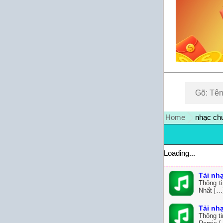
Home
nhạc ch
Loading...
Tải nh
Thông t
Nhất […
Tải nh
Thông t