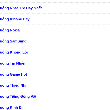
uông Nhạc Trẻ Hay Nhất
huông IPhone Hay
huông Nokia
huông SamSung
huông Không Lời
huông Tin Nhắn
huông Game Hot
uông Thiếu Nhi
huông Tiếng Động Vật
uông Kinh Dị