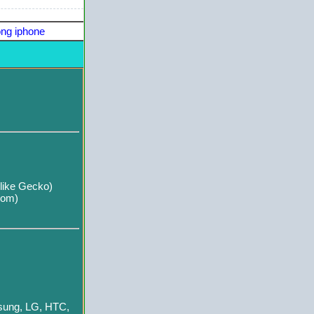
ng iphone
like Gecko)
com)
msung, LG, HTC,