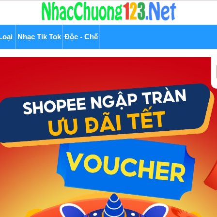
Loại
Nhạc Tik Tok
Độc - Chế