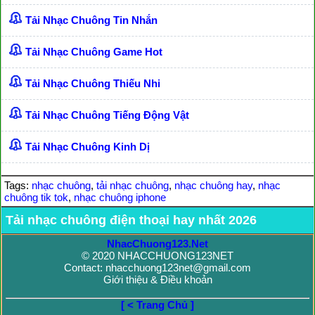
Tải Nhạc Chuông Tin Nhắn
Tải Nhạc Chuông Game Hot
Tải Nhạc Chuông Thiếu Nhi
Tải Nhạc Chuông Tiếng Động Vật
Tải Nhạc Chuông Kinh Dị
Tags:
nhạc chuông
,
tải nhạc chuông
,
nhạc chuông hay
,
nhạc
chuông tik tok
,
nhạc chuông iphone
Tải nhạc chuông điện thoại hay nhất 2026
NhacChuong123.Net
© 2020 NHACCHUONG123NET
Contact: nhacchuong123net@gmail.com
Giới thiệu & Điều khoản
[ < Trang Chủ ]