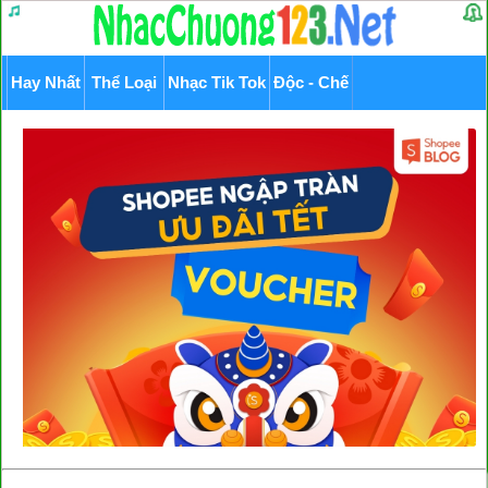
Hay Nhất
Thể Loại
Nhạc Tik Tok
Độc - Chế