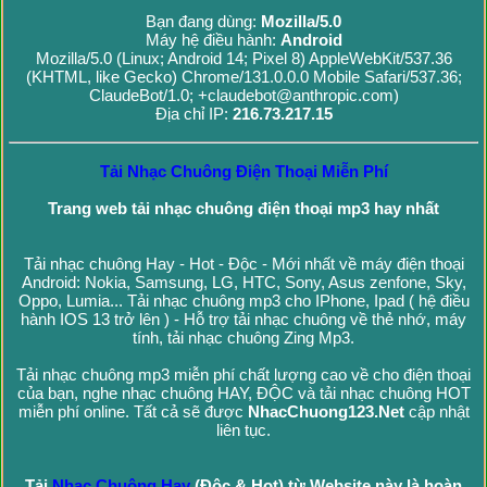
Bạn đang dùng:
Mozilla/5.0
Máy hệ điều hành:
Android
Mozilla/5.0 (Linux; Android 14; Pixel 8) AppleWebKit/537.36
(KHTML, like Gecko) Chrome/131.0.0.0 Mobile Safari/537.36;
ClaudeBot/1.0; +claudebot@anthropic.com)
Địa chỉ IP:
216.73.217.15
Tải Nhạc Chuông Điện Thoại Miễn Phí
Trang web tải nhạc chuông điện thoại mp3 hay nhất
Tải nhạc chuông Hay - Hot - Độc - Mới nhất về máy điện thoại
Android: Nokia, Samsung, LG, HTC, Sony, Asus zenfone, Sky,
Oppo, Lumia... Tải nhạc chuông mp3 cho IPhone, Ipad ( hệ điều
hành IOS 13 trở lên ) - Hỗ trợ tải nhạc chuông về thẻ nhớ, máy
tính, tải nhạc chuông Zing Mp3.
Tải nhạc chuông mp3 miễn phí chất lượng cao về cho điện thoại
của bạn, nghe nhạc chuông HAY, ĐỘC và tải nhạc chuông HOT
miễn phí online. Tất cả sẽ được
NhacChuong123.Net
cập nhật
liên tục.
Tải
Nhạc Chuông Hay
(Độc & Hot) từ Website này là hoàn