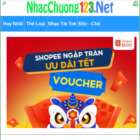
Hay Nhất
Thể Loại
Nhạc Tik Tok
Độc - Chế