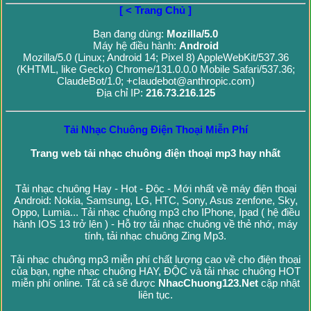
[ < Trang Chủ ]
Bạn đang dùng:
Mozilla/5.0
Máy hệ điều hành:
Android
Mozilla/5.0 (Linux; Android 14; Pixel 8) AppleWebKit/537.36
(KHTML, like Gecko) Chrome/131.0.0.0 Mobile Safari/537.36;
ClaudeBot/1.0; +claudebot@anthropic.com)
Địa chỉ IP:
216.73.216.125
Tải Nhạc Chuông Điện Thoại Miễn Phí
Trang web tải nhạc chuông điện thoại mp3 hay nhất
Tải nhạc chuông Hay - Hot - Độc - Mới nhất về máy điện thoại
Android: Nokia, Samsung, LG, HTC, Sony, Asus zenfone, Sky,
Oppo, Lumia... Tải nhạc chuông mp3 cho IPhone, Ipad ( hệ điều
hành IOS 13 trở lên ) - Hỗ trợ tải nhạc chuông về thẻ nhớ, máy
tính, tải nhạc chuông Zing Mp3.
Tải nhạc chuông mp3 miễn phí chất lượng cao về cho điện thoại
của bạn, nghe nhạc chuông HAY, ĐỘC và tải nhạc chuông HOT
miễn phí online. Tất cả sẽ được
NhacChuong123.Net
cập nhật
liên tục.