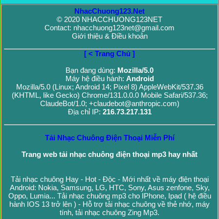
NhacChuong123.Net
© 2020 NHACCHUONG123NET
Contact: nhacchuong123net@gmail.com
Giới thiệu & Điều khoản
[ < Trang Chủ ]
Bạn đang dùng:
Mozilla/5.0
Máy hệ điều hành:
Android
Mozilla/5.0 (Linux; Android 14; Pixel 8) AppleWebKit/537.36
(KHTML, like Gecko) Chrome/131.0.0.0 Mobile Safari/537.36;
ClaudeBot/1.0; +claudebot@anthropic.com)
Địa chỉ IP:
216.73.217.131
Tải Nhạc Chuông Điện Thoại Miễn Phí
Trang web tải nhạc chuông điện thoại mp3 hay nhất
Tải nhạc chuông Hay - Hot - Độc - Mới nhất về máy điện thoại
Android: Nokia, Samsung, LG, HTC, Sony, Asus zenfone, Sky,
Oppo, Lumia... Tải nhạc chuông mp3 cho IPhone, Ipad ( hệ điều
hành IOS 13 trở lên ) - Hỗ trợ tải nhạc chuông về thẻ nhớ, máy
tính, tải nhạc chuông Zing Mp3.