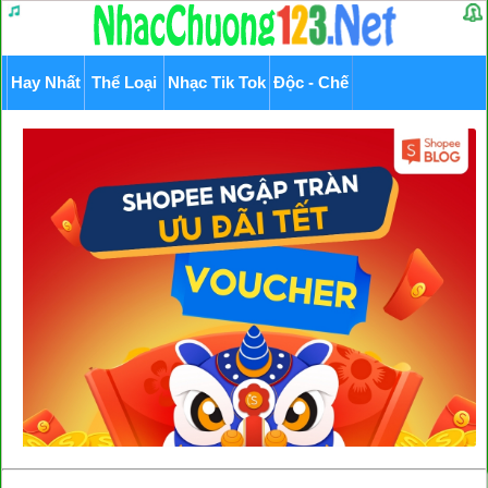
Hay Nhất
Thể Loại
Nhạc Tik Tok
Độc - Chế