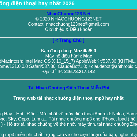
ông điện thoại hay nhất 2026
NhacChuong123.Net
© 2020 NHACCHUONG123NET
Contact: nhacchuong123net@gmail.com
Giới thiệu & Điều khoản
[ < Trang Chủ ]
Bạn đang dùng:
Mozilla/5.0
Máy hệ điều hành:
Mac
0 (Macintosh; Intel Mac OS X 10_15_7) AppleWebKit/537.36 (KHTML, 
ome/131.0.0.0 Safari/537.36; ClaudeBot/1.0; +claudebot@anthropic.
Địa chỉ IP:
216.73.217.142
Tải Nhạc Chuông Điện Thoại Miễn Phí
Trang web tải nhạc chuông điện thoại mp3 hay nhất
g Hay - Hot - Độc - Mới nhất về máy điện thoại Android: Nokia, Sa
ne, Sky, Oppo, Lumia... Tải nhạc chuông mp3 cho IPhone, Ipad ( hệ
n ) - Hỗ trợ tải nhạc chuông về thẻ nhớ, máy tính, tải nhạc chuông Zi
ng mp3 miễn phí chất lượng cao về cho điện thoại của bạn, nghe nh