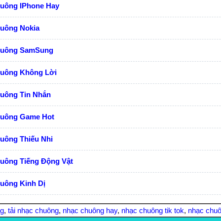
huông IPhone Hay
huông Nokia
huông SamSung
huông Không Lời
huông Tin Nhắn
huông Game Hot
uông Thiếu Nhi
huông Tiếng Động Vật
uông Kinh Dị
ng
,
tải nhạc chuông
,
nhạc chuông hay
,
nhạc chuông tik tok
,
nhạc chuô