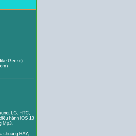
like Gecko)
com)
msung, LG, HTC,
 điều hành IOS 13
ng Mp3.
ạc chuông HAY,