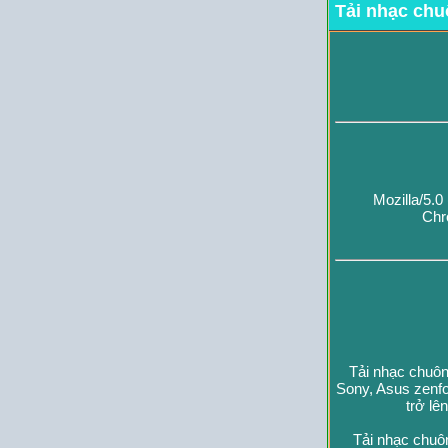
Tải nhạc chu
Mozilla/5.
Chr
Tải nhạc chuôn
Sony, Asus zenfo
trở lê
Tải nhạc chuô