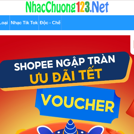
Loại
Nhạc Tik Tok
Độc - Chế