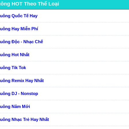
uông HOT Theo Thể Loại
huông Quốc Tế Hay
huông Hay Miễn Phí
huông Độc - Nhạc Chế
huông Hot Nhất
uông Tik Tok
huông Remix Hay Nhất
huông DJ - Nonstop
huông Năm Mới
uông Nhạc Trẻ Hay Nhất