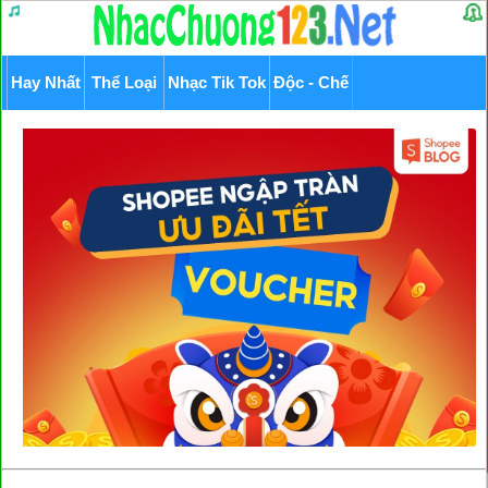
Hay Nhất
Thể Loại
Nhạc Tik Tok
Độc - Chế