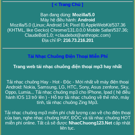
[ < Trang Chủ ]
Bạn đang dùng:
Mozilla/5.0
Máy hệ điều hành:
Android
Mozilla/5.0 (Linux; Android 14; Pixel 8) AppleWebKit/537.36
(KHTML, like Gecko) Chrome/131.0.0.0 Mobile Safari/537.36;
ClaudeBot/1.0; +claudebot@anthropic.com)
Địa chỉ IP:
216.73.216.201
Tải Nhạc Chuông Điện Thoại Miễn Phí
Trang web tải nhạc chuông điện thoại mp3 hay nhất
Tải nhạc chuông Hay - Hot - Độc - Mới nhất về máy điện thoại
Android: Nokia, Samsung, LG, HTC, Sony, Asus zenfone, Sky,
Oppo, Lumia... Tải nhạc chuông mp3 cho IPhone, Ipad ( hệ điều
hành IOS 13 trở lên ) - Hỗ trợ tải nhạc chuông về thẻ nhớ, máy
tính, tải nhạc chuông Zing Mp3.
Tải nhạc chuông mp3 miễn phí chất lượng cao về cho điện thoại
của bạn, nghe nhạc chuông HAY, ĐỘC và tải nhạc chuông HOT
miễn phí online. Tất cả sẽ được
NhacChuong123.Net
cập nhật
liên tục.