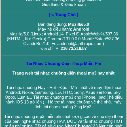
Giới thiệu & Điều khoản
[ < Trang Chủ ]
Bạn đang dùng:
Mozilla/5.0
Máy hệ điều hành:
Android
Mozilla/5.0 (Linux; Android 14; Pixel 8) AppleWebKit/537.36
(KHTML, like Gecko) Chrome/131.0.0.0 Mobile Safari/537.36;
ClaudeBot/1.0; +claudebot@anthropic.com)
Địa chỉ IP:
216.73.216.87
Tải Nhạc Chuông Điện Thoại Miễn Phí
Trang web tải nhạc chuông điện thoại mp3 hay nhất
Tải nhạc chuông Hay - Hot - Độc - Mới nhất về máy điện thoại
Android: Nokia, Samsung, LG, HTC, Sony, Asus zenfone, Sky,
Oppo, Lumia... Tải nhạc chuông mp3 cho IPhone, Ipad ( hệ điều
hành IOS 13 trở lên ) - Hỗ trợ tải nhạc chuông về thẻ nhớ, máy
tính, tải nhạc chuông Zing Mp3.
Tải nhạc chuông mp3 miễn phí chất lượng cao về cho điện thoại
của bạn, nghe nhạc chuông HAY, ĐỘC và tải nhạc chuông HOT
miễn phí online. Tất cả sẽ được
NhacChuong123.Net
cập nhật