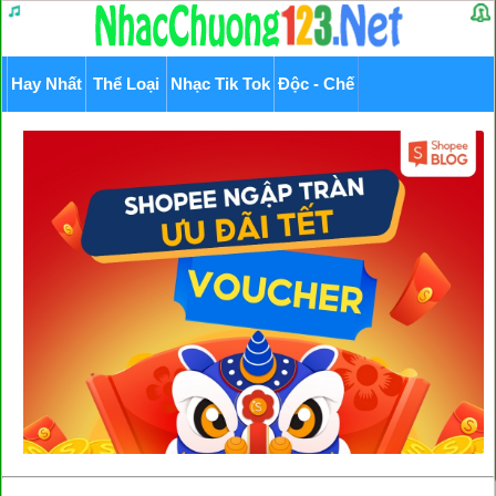
Hay Nhất
Thể Loại
Nhạc Tik Tok
Độc - Chế