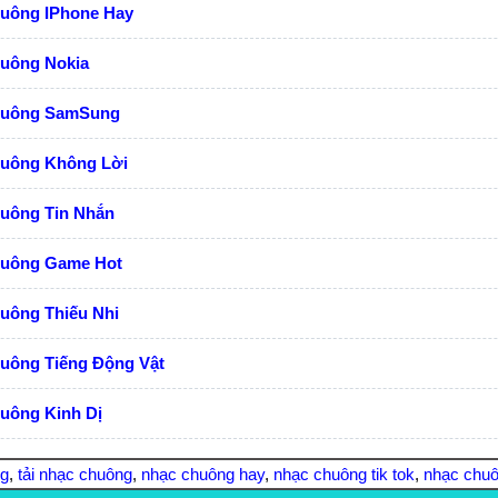
huông IPhone Hay
huông Nokia
huông SamSung
huông Không Lời
huông Tin Nhắn
huông Game Hot
uông Thiếu Nhi
huông Tiếng Động Vật
uông Kinh Dị
ng
,
tải nhạc chuông
,
nhạc chuông hay
,
nhạc chuông tik tok
,
nhạc chuô