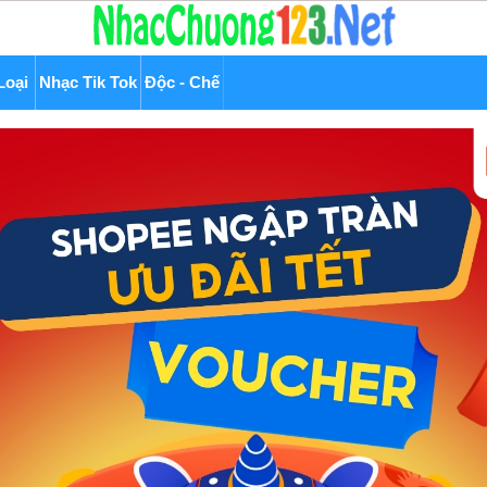
Loại
Nhạc Tik Tok
Độc - Chế