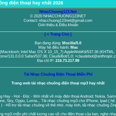
ông điện thoại hay nhất 2026
NhacChuong123.Net
© 2020 NHACCHUONG123NET
Contact: nhacchuong123net@gmail.com
Giới thiệu & Điều khoản
[ < Trang Chủ ]
Bạn đang dùng:
Mozilla/5.0
Máy hệ điều hành:
Mac
0 (Macintosh; Intel Mac OS X 10_15_7) AppleWebKit/537.36 (KHTML, 
ome/131.0.0.0 Safari/537.36; ClaudeBot/1.0; +claudebot@anthropic.
Địa chỉ IP:
216.73.217.99
Tải Nhạc Chuông Điện Thoại Miễn Phí
Trang web tải nhạc chuông điện thoại mp3 hay nhất
g Hay - Hot - Độc - Mới nhất về máy điện thoại Android: Nokia, Sa
ne, Sky, Oppo, Lumia... Tải nhạc chuông mp3 cho IPhone, Ipad ( hệ
n ) - Hỗ trợ tải nhạc chuông về thẻ nhớ, máy tính, tải nhạc chuông Zi
ng mp3 miễn phí chất lượng cao về cho điện thoại của bạn, nghe nh