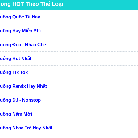
uông HOT Theo Thể Loại
huông Quốc Tế Hay
huông Hay Miễn Phí
huông Độc - Nhạc Chế
huông Hot Nhất
uông Tik Tok
huông Remix Hay Nhất
huông DJ - Nonstop
huông Năm Mới
uông Nhạc Trẻ Hay Nhất