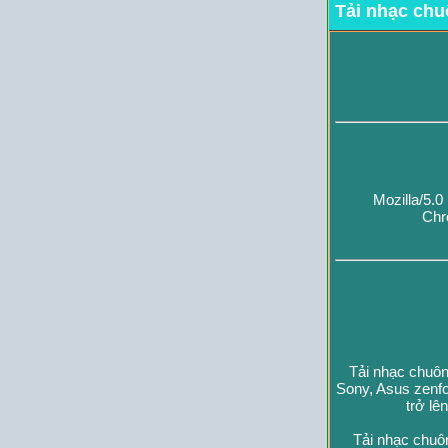
Tải nhạc chu
Mozilla/5.
Chr
Tải nhạc chuôn
Sony, Asus zenfo
trở lê
Tải nhạc chuô