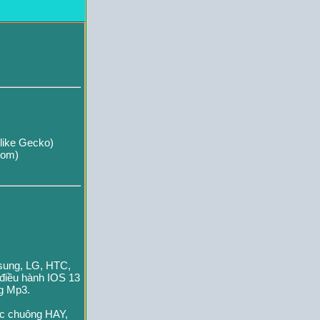
like Gecko)
com)
msung, LG, HTC,
 điều hành IOS 13
ng Mp3.
ạc chuông HAY,