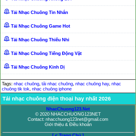
Tải Nhạc Chuông Tin Nhắn
Tải Nhạc Chuông Game Hot
Tải Nhạc Chuông Thiếu Nhi
Tải Nhạc Chuông Tiếng Động Vật
Tải Nhạc Chuông Kinh Dị
Tags:
nhạc chuông
,
tải nhạc chuông
,
nhạc chuông hay
,
nhạc
chuông tik tok
,
nhạc chuông iphone
Tải nhạc chuông điện thoại hay nhất 2026
NhacChuong123.Net
© 2020 NHACCHUONG123NET
Contact: nhacchuong123net@gmail.com
Giới thiệu & Điều khoản
[ < Trang Chủ ]