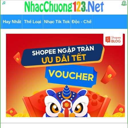
Hay Nhất
Thể Loại
Nhạc Tik Tok
Độc - Chế