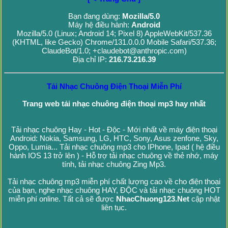
Bạn đang dùng:
Mozilla/5.0
Máy hệ điều hành:
Android
Mozilla/5.0 (Linux; Android 14; Pixel 8) AppleWebKit/537.36
(KHTML, like Gecko) Chrome/131.0.0.0 Mobile Safari/537.36;
ClaudeBot/1.0; +claudebot@anthropic.com)
Địa chỉ IP:
216.73.216.39
Tải Nhạc Chuông Điện Thoại Miễn Phí
Trang web tải nhạc chuông điện thoại mp3 hay nhất
Tải nhạc chuông Hay - Hot - Độc - Mới nhất về máy điện thoại
Android: Nokia, Samsung, LG, HTC, Sony, Asus zenfone, Sky,
Oppo, Lumia... Tải nhạc chuông mp3 cho IPhone, Ipad ( hệ điều
hành IOS 13 trở lên ) - Hỗ trợ tải nhạc chuông về thẻ nhớ, máy
tính, tải nhạc chuông Zing Mp3.
Tải nhạc chuông mp3 miễn phí chất lượng cao về cho điện thoại
của bạn, nghe nhạc chuông HAY, ĐỘC và tải nhạc chuông HOT
miễn phí online. Tất cả sẽ được
NhacChuong123.Net
cập nhật
liên tục.