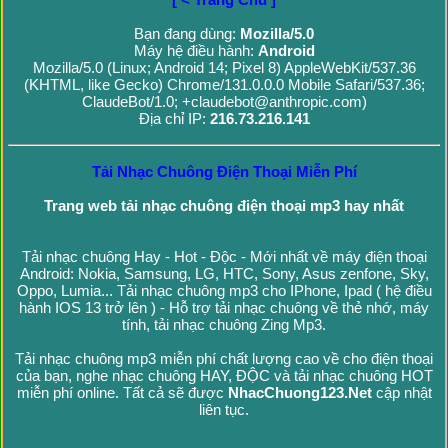
Bạn đang dùng:
Mozilla/5.0
Máy hệ điều hành:
Android
Mozilla/5.0 (Linux; Android 14; Pixel 8) AppleWebKit/537.36
(KHTML, like Gecko) Chrome/131.0.0.0 Mobile Safari/537.36;
ClaudeBot/1.0; +claudebot@anthropic.com)
Địa chỉ IP:
216.73.216.141
Tải Nhạc Chuông Điện Thoại Miễn Phí
Trang web tải nhạc chuông điện thoại mp3 hay nhất
Tải nhạc chuông Hay - Hot - Độc - Mới nhất về máy điện thoại
Android: Nokia, Samsung, LG, HTC, Sony, Asus zenfone, Sky,
Oppo, Lumia... Tải nhạc chuông mp3 cho IPhone, Ipad ( hệ điều
hành IOS 13 trở lên ) - Hỗ trợ tải nhạc chuông về thẻ nhớ, máy
tính, tải nhạc chuông Zing Mp3.
Tải nhạc chuông mp3 miễn phí chất lượng cao về cho điện thoại
của bạn, nghe nhạc chuông HAY, ĐỘC và tải nhạc chuông HOT
miễn phí online. Tất cả sẽ được
NhacChuong123.Net
cập nhật
liên tục.