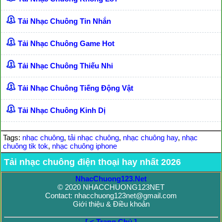
Tải Nhạc Chuông Tin Nhắn
Tải Nhạc Chuông Game Hot
Tải Nhạc Chuông Thiếu Nhi
Tải Nhạc Chuông Tiếng Động Vật
Tải Nhạc Chuông Kinh Dị
Tags:
nhạc chuông
,
tải nhạc chuông
,
nhạc chuông hay
,
nhạc
chuông tik tok
,
nhạc chuông iphone
Tải nhạc chuông điện thoại hay nhất 2026
NhacChuong123.Net
© 2020 NHACCHUONG123NET
Contact: nhacchuong123net@gmail.com
Giới thiệu & Điều khoản
[ < Trang Chủ ]