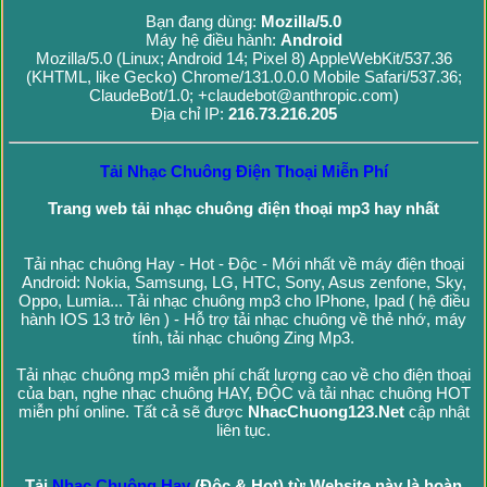
Bạn đang dùng:
Mozilla/5.0
Máy hệ điều hành:
Android
Mozilla/5.0 (Linux; Android 14; Pixel 8) AppleWebKit/537.36
(KHTML, like Gecko) Chrome/131.0.0.0 Mobile Safari/537.36;
ClaudeBot/1.0; +claudebot@anthropic.com)
Địa chỉ IP:
216.73.216.205
Tải Nhạc Chuông Điện Thoại Miễn Phí
Trang web tải nhạc chuông điện thoại mp3 hay nhất
Tải nhạc chuông Hay - Hot - Độc - Mới nhất về máy điện thoại
Android: Nokia, Samsung, LG, HTC, Sony, Asus zenfone, Sky,
Oppo, Lumia... Tải nhạc chuông mp3 cho IPhone, Ipad ( hệ điều
hành IOS 13 trở lên ) - Hỗ trợ tải nhạc chuông về thẻ nhớ, máy
tính, tải nhạc chuông Zing Mp3.
Tải nhạc chuông mp3 miễn phí chất lượng cao về cho điện thoại
của bạn, nghe nhạc chuông HAY, ĐỘC và tải nhạc chuông HOT
miễn phí online. Tất cả sẽ được
NhacChuong123.Net
cập nhật
liên tục.
Tải
Nhạc Chuông Hay
(Độc & Hot) từ Website này là hoàn