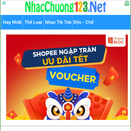
Hay Nhất
Thể Loại
Nhạc Tik Tok
Độc - Chế