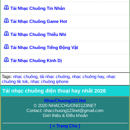
Tải Nhạc Chuông Tin Nhắn
Tải Nhạc Chuông Game Hot
Tải Nhạc Chuông Thiếu Nhi
Tải Nhạc Chuông Tiếng Động Vật
Tải Nhạc Chuông Kinh Dị
Tags:
nhạc chuông
,
tải nhạc chuông
,
nhạc chuông hay
,
nhạc
chuông tik tok
,
nhạc chuông iphone
Tải nhạc chuông điện thoại hay nhất 2026
NhacChuong123.Net
© 2020 NHACCHUONG123NET
Contact: nhacchuong123net@gmail.com
Giới thiệu & Điều khoản
[ < Trang Chủ ]