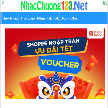
Hay Nhất
Thể Loại
Nhạc Tik Tok
Độc - Chế