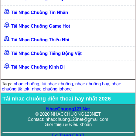
Tải Nhạc Chuông Tin Nhắn
Tải Nhạc Chuông Game Hot
Tải Nhạc Chuông Thiếu Nhi
Tải Nhạc Chuông Tiếng Động Vật
Tải Nhạc Chuông Kinh Dị
Tags:
nhạc chuông
,
tải nhạc chuông
,
nhạc chuông hay
,
nhạc
chuông tik tok
,
nhạc chuông iphone
Tải nhạc chuông điện thoại hay nhất 2026
NhacChuong123.Net
© 2020 NHACCHUONG123NET
Contact: nhacchuong123net@gmail.com
Giới thiệu & Điều khoản
[ < Trang Chủ ]