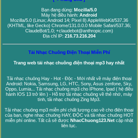
Bạn đang dùng:
Mozilla/5.0
Máy hệ điều hành:
Android
Mozilla/5.0 (Linux; Android 14; Pixel 8) AppleWebKit/537.36
(KHTML, like Gecko) Chrome/131.0.0.0 Mobile Safari/537.36;
ClaudeBot/1.0; +claudebot@anthropic.com)
Địa chỉ IP:
216.73.216.204
Tải Nhạc Chuông Điện Thoại Miễn Phí
Trang web tải nhạc chuông điện thoại mp3 hay nhất
Tải nhạc chuông Hay - Hot - Độc - Mới nhất về máy điện thoại
Android: Nokia, Samsung, LG, HTC, Sony, Asus zenfone, Sky,
Oppo, Lumia... Tải nhạc chuông mp3 cho IPhone, Ipad ( hệ điều
hành IOS 13 trở lên ) - Hỗ trợ tải nhạc chuông về thẻ nhớ, máy
tính, tải nhạc chuông Zing Mp3.
Tải nhạc chuông mp3 miễn phí chất lượng cao về cho điện thoại
của bạn, nghe nhạc chuông HAY, ĐỘC và tải nhạc chuông HOT
miễn phí online. Tất cả sẽ được
NhacChuong123.Net
cập nhật
liên tục.