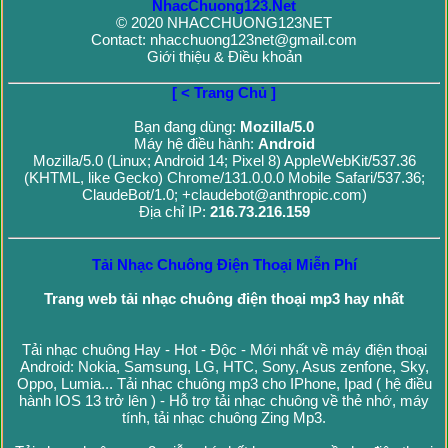
NhacChuong123.Net
© 2020 NHACCHUONG123NET
Contact: nhacchuong123net@gmail.com
Giới thiệu & Điều khoản
[ < Trang Chủ ]
Bạn đang dùng:
Mozilla/5.0
Máy hệ điều hành:
Android
Mozilla/5.0 (Linux; Android 14; Pixel 8) AppleWebKit/537.36
(KHTML, like Gecko) Chrome/131.0.0.0 Mobile Safari/537.36;
ClaudeBot/1.0; +claudebot@anthropic.com)
Địa chỉ IP:
216.73.216.159
Tải Nhạc Chuông Điện Thoại Miễn Phí
Trang web tải nhạc chuông điện thoại mp3 hay nhất
Tải nhạc chuông Hay - Hot - Độc - Mới nhất về máy điện thoại
Android: Nokia, Samsung, LG, HTC, Sony, Asus zenfone, Sky,
Oppo, Lumia... Tải nhạc chuông mp3 cho IPhone, Ipad ( hệ điều
hành IOS 13 trở lên ) - Hỗ trợ tải nhạc chuông về thẻ nhớ, máy
tính, tải nhạc chuông Zing Mp3.