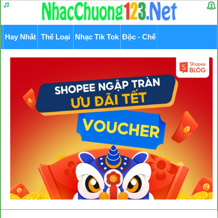
Hay Nhất
Thể Loại
Nhạc Tik Tok
Độc - Chế