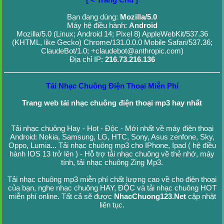
Bạn đang dùng:
Mozilla/5.0
Máy hệ điều hành:
Android
Mozilla/5.0 (Linux; Android 14; Pixel 8) AppleWebKit/537.36
(KHTML, like Gecko) Chrome/131.0.0.0 Mobile Safari/537.36;
ClaudeBot/1.0; +claudebot@anthropic.com)
Địa chỉ IP:
216.73.216.136
Tải Nhạc Chuông Điện Thoại Miễn Phí
Trang web tải nhạc chuông điện thoại mp3 hay nhất
Tải nhạc chuông Hay - Hot - Độc - Mới nhất về máy điện thoại
Android: Nokia, Samsung, LG, HTC, Sony, Asus zenfone, Sky,
Oppo, Lumia... Tải nhạc chuông mp3 cho IPhone, Ipad ( hệ điều
hành IOS 13 trở lên ) - Hỗ trợ tải nhạc chuông về thẻ nhớ, máy
tính, tải nhạc chuông Zing Mp3.
Tải nhạc chuông mp3 miễn phí chất lượng cao về cho điện thoại
của bạn, nghe nhạc chuông HAY, ĐỘC và tải nhạc chuông HOT
miễn phí online. Tất cả sẽ được
NhacChuong123.Net
cập nhật
liên tục.