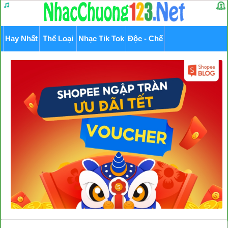
Hay Nhất
Thể Loại
Nhạc Tik Tok
Độc - Chế