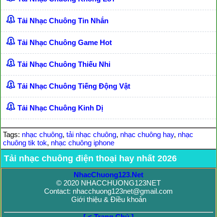
Tải Nhạc Chuông Tin Nhắn
Tải Nhạc Chuông Game Hot
Tải Nhạc Chuông Thiếu Nhi
Tải Nhạc Chuông Tiếng Động Vật
Tải Nhạc Chuông Kinh Dị
Tags:
nhạc chuông
,
tải nhạc chuông
,
nhạc chuông hay
,
nhạc
chuông tik tok
,
nhạc chuông iphone
Tải nhạc chuông điện thoại hay nhất 2026
NhacChuong123.Net
© 2020 NHACCHUONG123NET
Contact: nhacchuong123net@gmail.com
Giới thiệu & Điều khoản
[ < Trang Chủ ]