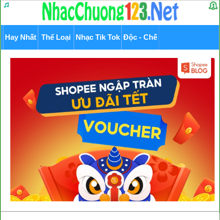
Hay Nhất
Thể Loại
Nhạc Tik Tok
Độc - Chế