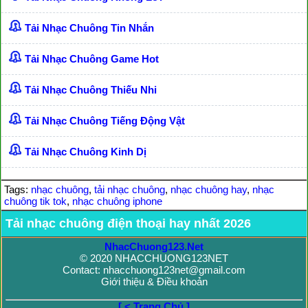
Tải Nhạc Chuông Tin Nhắn
Tải Nhạc Chuông Game Hot
Tải Nhạc Chuông Thiếu Nhi
Tải Nhạc Chuông Tiếng Động Vật
Tải Nhạc Chuông Kinh Dị
Tags:
nhạc chuông
,
tải nhạc chuông
,
nhạc chuông hay
,
nhạc
chuông tik tok
,
nhạc chuông iphone
Tải nhạc chuông điện thoại hay nhất 2026
NhacChuong123.Net
© 2020 NHACCHUONG123NET
Contact: nhacchuong123net@gmail.com
Giới thiệu & Điều khoản
[ < Trang Chủ ]