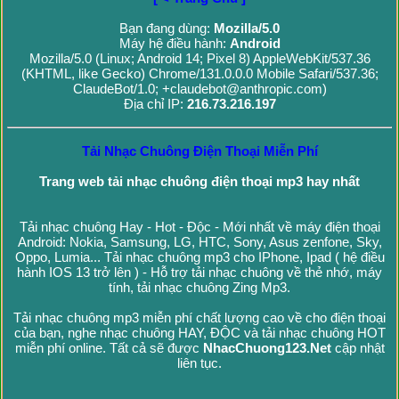
Bạn đang dùng:
Mozilla/5.0
Máy hệ điều hành:
Android
Mozilla/5.0 (Linux; Android 14; Pixel 8) AppleWebKit/537.36
(KHTML, like Gecko) Chrome/131.0.0.0 Mobile Safari/537.36;
ClaudeBot/1.0; +claudebot@anthropic.com)
Địa chỉ IP:
216.73.216.197
Tải Nhạc Chuông Điện Thoại Miễn Phí
Trang web tải nhạc chuông điện thoại mp3 hay nhất
Tải nhạc chuông Hay - Hot - Độc - Mới nhất về máy điện thoại
Android: Nokia, Samsung, LG, HTC, Sony, Asus zenfone, Sky,
Oppo, Lumia... Tải nhạc chuông mp3 cho IPhone, Ipad ( hệ điều
hành IOS 13 trở lên ) - Hỗ trợ tải nhạc chuông về thẻ nhớ, máy
tính, tải nhạc chuông Zing Mp3.
Tải nhạc chuông mp3 miễn phí chất lượng cao về cho điện thoại
của bạn, nghe nhạc chuông HAY, ĐỘC và tải nhạc chuông HOT
miễn phí online. Tất cả sẽ được
NhacChuong123.Net
cập nhật
liên tục.