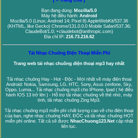
Bạn đang dùng:
Mozilla/5.0
Máy hệ điều hành:
Android
Mozilla/5.0 (Linux; Android 14; Pixel 8) AppleWebKit/537.36
(KHTML, like Gecko) Chrome/131.0.0.0 Mobile Safari/537.36;
ClaudeBot/1.0; +claudebot@anthropic.com)
Địa chỉ IP:
216.73.216.62
Tải Nhạc Chuông Điện Thoại Miễn Phí
Trang web tải nhạc chuông điện thoại mp3 hay nhất
Tải nhạc chuông Hay - Hot - Độc - Mới nhất về máy điện thoại
Android: Nokia, Samsung, LG, HTC, Sony, Asus zenfone, Sky,
Oppo, Lumia... Tải nhạc chuông mp3 cho IPhone, Ipad ( hệ điều
hành IOS 13 trở lên ) - Hỗ trợ tải nhạc chuông về thẻ nhớ, máy
tính, tải nhạc chuông Zing Mp3.
Tải nhạc chuông mp3 miễn phí chất lượng cao về cho điện thoại
của bạn, nghe nhạc chuông HAY, ĐỘC và tải nhạc chuông HOT
miễn phí online. Tất cả sẽ được
NhacChuong123.Net
cập nhật
liên tục.