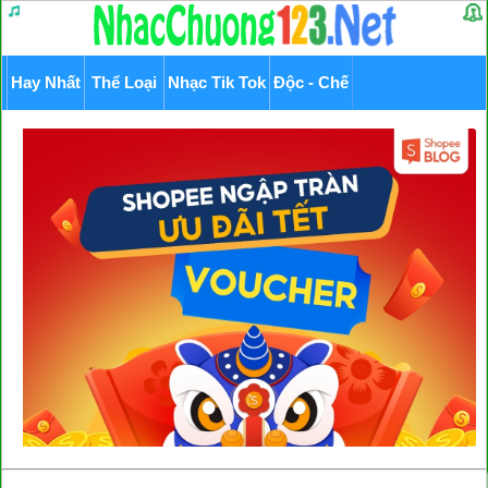
Hay Nhất
Thể Loại
Nhạc Tik Tok
Độc - Chế