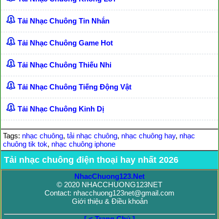
Tải Nhạc Chuông Tin Nhắn
Tải Nhạc Chuông Game Hot
Tải Nhạc Chuông Thiếu Nhi
Tải Nhạc Chuông Tiếng Động Vật
Tải Nhạc Chuông Kinh Dị
Tags:
nhạc chuông
,
tải nhạc chuông
,
nhạc chuông hay
,
nhạc
chuông tik tok
,
nhạc chuông iphone
Tải nhạc chuông điện thoại hay nhất 2026
NhacChuong123.Net
© 2020 NHACCHUONG123NET
Contact: nhacchuong123net@gmail.com
Giới thiệu & Điều khoản
[ < Trang Chủ ]