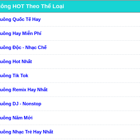
uông HOT Theo Thể Loại
huông Quốc Tế Hay
huông Hay Miễn Phí
huông Độc - Nhạc Chế
huông Hot Nhất
uông Tik Tok
huông Remix Hay Nhất
huông DJ - Nonstop
huông Năm Mới
uông Nhạc Trẻ Hay Nhất