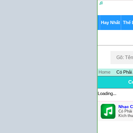
Hay Nhất
Thể 
Home
Có Phải
C
Loading...
Nhạc C
Có Phải
Kích th