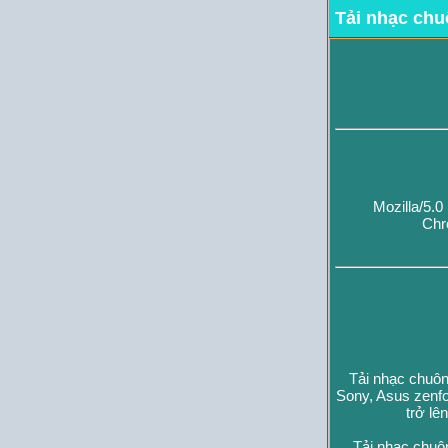
Tải nhạc chu
Mozilla/5.
Chr
Tải nhạc chuôn
Sony, Asus zenfo
trở lê
Tải nhạc chuô