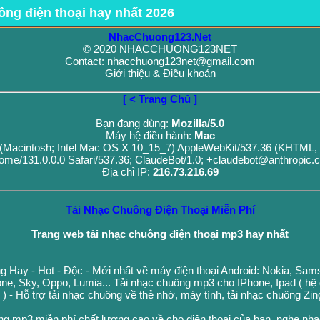
ông điện thoại hay nhất 2026
NhacChuong123.Net
© 2020 NHACCHUONG123NET
Contact: nhacchuong123net@gmail.com
Giới thiệu & Điều khoản
[ < Trang Chủ ]
Bạn đang dùng:
Mozilla/5.0
Máy hệ điều hành:
Mac
0 (Macintosh; Intel Mac OS X 10_15_7) AppleWebKit/537.36 (KHTML, 
ome/131.0.0.0 Safari/537.36; ClaudeBot/1.0; +claudebot@anthropic.
Địa chỉ IP:
216.73.216.69
Tải Nhạc Chuông Điện Thoại Miễn Phí
Trang web tải nhạc chuông điện thoại mp3 hay nhất
g Hay - Hot - Độc - Mới nhất về máy điện thoại Android: Nokia, Sa
ne, Sky, Oppo, Lumia... Tải nhạc chuông mp3 cho IPhone, Ipad ( hệ
n ) - Hỗ trợ tải nhạc chuông về thẻ nhớ, máy tính, tải nhạc chuông Zi
ng mp3 miễn phí chất lượng cao về cho điện thoại của bạn, nghe nh