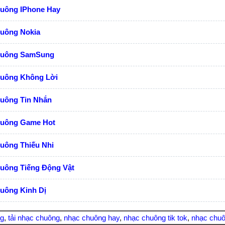
huông IPhone Hay
huông Nokia
huông SamSung
huông Không Lời
huông Tin Nhắn
huông Game Hot
uông Thiếu Nhi
huông Tiếng Động Vật
uông Kinh Dị
ng
,
tải nhạc chuông
,
nhạc chuông hay
,
nhạc chuông tik tok
,
nhạc chuô