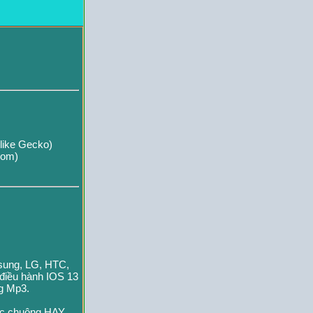
like Gecko)
com)
msung, LG, HTC,
 điều hành IOS 13
ng Mp3.
ạc chuông HAY,