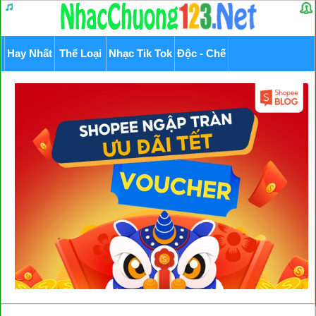
Hay Nhất
Thể Loại
Nhạc Tik Tok
Độc - Chế