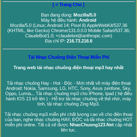
[ < Trang Chủ ]
Bạn đang dùng:
Mozilla/5.0
Máy hệ điều hành:
Android
Mozilla/5.0 (Linux; Android 14; Pixel 8) AppleWebKit/537.36
(KHTML, like Gecko) Chrome/131.0.0.0 Mobile Safari/537.36;
ClaudeBot/1.0; +claudebot@anthropic.com)
Địa chỉ IP:
216.73.216.6
Tải Nhạc Chuông Điện Thoại Miễn Phí
Trang web tải nhạc chuông điện thoại mp3 hay nhất
Tải nhạc chuông Hay - Hot - Độc - Mới nhất về máy điện thoại
Android: Nokia, Samsung, LG, HTC, Sony, Asus zenfone, Sky,
Oppo, Lumia... Tải nhạc chuông mp3 cho IPhone, Ipad ( hệ điều
hành IOS 13 trở lên ) - Hỗ trợ tải nhạc chuông về thẻ nhớ, máy
tính, tải nhạc chuông Zing Mp3.
Tải nhạc chuông mp3 miễn phí chất lượng cao về cho điện thoại
của bạn, nghe nhạc chuông HAY, ĐỘC và tải nhạc chuông HOT
miễn phí online. Tất cả sẽ được
NhacChuong123.Net
cập nhật
liên tục.