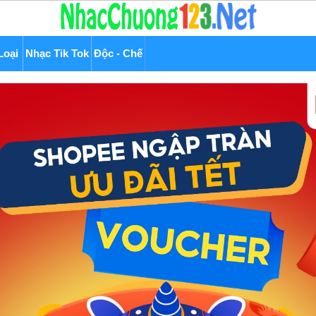
Loại
Nhạc Tik Tok
Độc - Chế