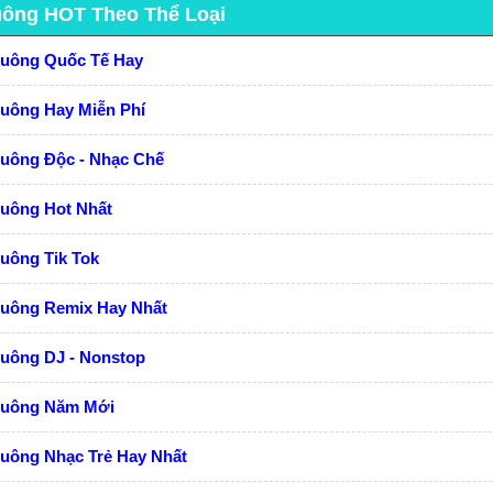
uông HOT Theo Thể Loại
huông Quốc Tế Hay
huông Hay Miễn Phí
huông Độc - Nhạc Chế
huông Hot Nhất
uông Tik Tok
huông Remix Hay Nhất
huông DJ - Nonstop
huông Năm Mới
uông Nhạc Trẻ Hay Nhất