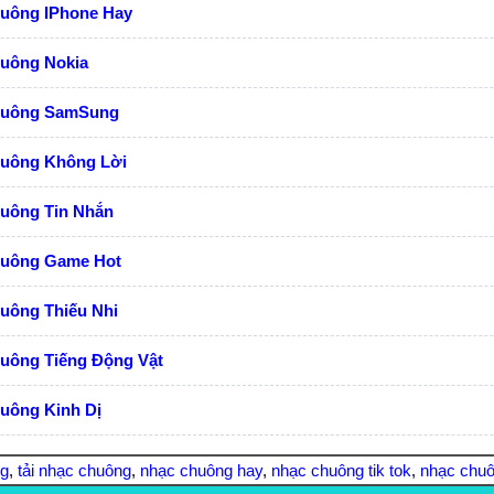
huông IPhone Hay
huông Nokia
huông SamSung
huông Không Lời
huông Tin Nhắn
huông Game Hot
uông Thiếu Nhi
huông Tiếng Động Vật
uông Kinh Dị
ng
,
tải nhạc chuông
,
nhạc chuông hay
,
nhạc chuông tik tok
,
nhạc chuô