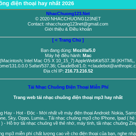
ông điện thoại hay nhất 2026
NhacChuong123.Net
© 2020 NHACCHUONG123NET
Contact: nhacchuong123net@gmail.com
Giới thiệu & Điều khoản
[ < Trang Chủ ]
Bạn đang dùng:
Mozilla/5.0
Máy hệ điều hành:
Mac
0 (Macintosh; Intel Mac OS X 10_15_7) AppleWebKit/537.36 (KHTML, 
ome/131.0.0.0 Safari/537.36; ClaudeBot/1.0; +claudebot@anthropic.
Địa chỉ IP:
216.73.216.52
Tải Nhạc Chuông Điện Thoại Miễn Phí
Trang web tải nhạc chuông điện thoại mp3 hay nhất
g Hay - Hot - Độc - Mới nhất về máy điện thoại Android: Nokia, Sa
ne, Sky, Oppo, Lumia... Tải nhạc chuông mp3 cho IPhone, Ipad ( hệ
n ) - Hỗ trợ tải nhạc chuông về thẻ nhớ, máy tính, tải nhạc chuông Zi
ng mp3 miễn phí chất lượng cao về cho điện thoại của bạn, nghe nh