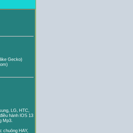
like Gecko)
com)
msung, LG, HTC,
 điều hành IOS 13
ng Mp3.
ạc chuông HAY,