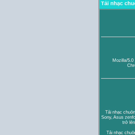
Tải nhạc chu
Mozilla/5.
Chr
Tải nhạc chuôn
Sony, Asus zenfo
trở lê
Tải nhạc chuô