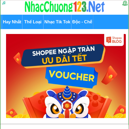
Hay Nhất
Thể Loại
Nhạc Tik Tok
Độc - Chế