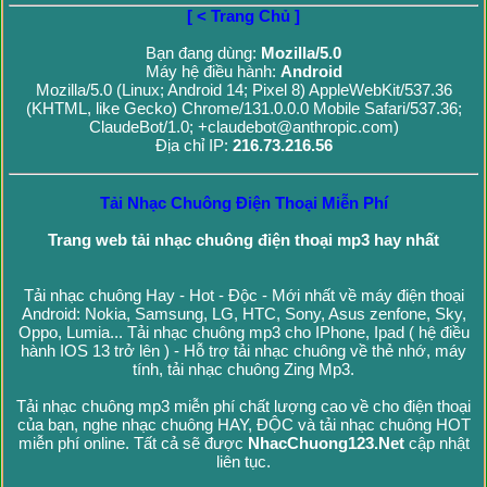
[ < Trang Chủ ]
Bạn đang dùng:
Mozilla/5.0
Máy hệ điều hành:
Android
Mozilla/5.0 (Linux; Android 14; Pixel 8) AppleWebKit/537.36
(KHTML, like Gecko) Chrome/131.0.0.0 Mobile Safari/537.36;
ClaudeBot/1.0; +claudebot@anthropic.com)
Địa chỉ IP:
216.73.216.56
Tải Nhạc Chuông Điện Thoại Miễn Phí
Trang web tải nhạc chuông điện thoại mp3 hay nhất
Tải nhạc chuông Hay - Hot - Độc - Mới nhất về máy điện thoại
Android: Nokia, Samsung, LG, HTC, Sony, Asus zenfone, Sky,
Oppo, Lumia... Tải nhạc chuông mp3 cho IPhone, Ipad ( hệ điều
hành IOS 13 trở lên ) - Hỗ trợ tải nhạc chuông về thẻ nhớ, máy
tính, tải nhạc chuông Zing Mp3.
Tải nhạc chuông mp3 miễn phí chất lượng cao về cho điện thoại
của bạn, nghe nhạc chuông HAY, ĐỘC và tải nhạc chuông HOT
miễn phí online. Tất cả sẽ được
NhacChuong123.Net
cập nhật
liên tục.